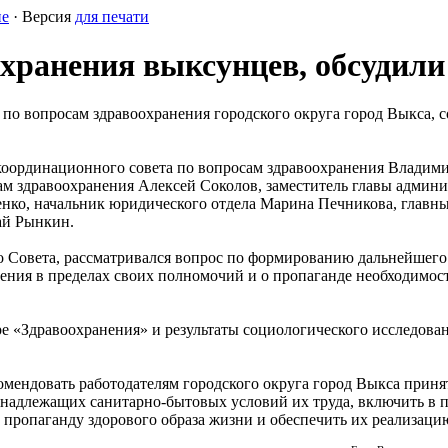
ие
· Версия
для печати
хранения выксунцев, обсудили
 по вопросам здравоохранения городского округа город Выкса, 
 координационного совета по вопросам здравоохранения Владим
ам здравоохранения Алексей Соколов, заместитель главы админ
енко, начальник юридического отдела Марина Печникова, глав
ай Рынкин.
го Совета, рассматривался вопрос по формированию дальнейшего
нения в пределах своих полномочий и о пропаганде необходимо
ре «Здравоохранения» и результаты социологического исследова
мендовать работодателям городского округа город Выкса приня
 надлежащих санитарно-бытовых условий их труда, включить в
 пропаганду здорового образа жизни и обеспечить их реализаци