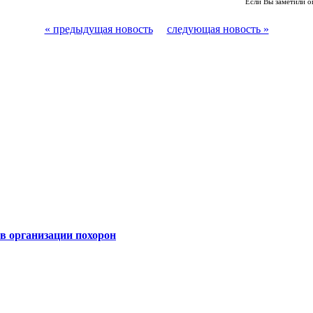
Если Вы заметили о
« предыдущая новость
следующая новость »
 организации похорон