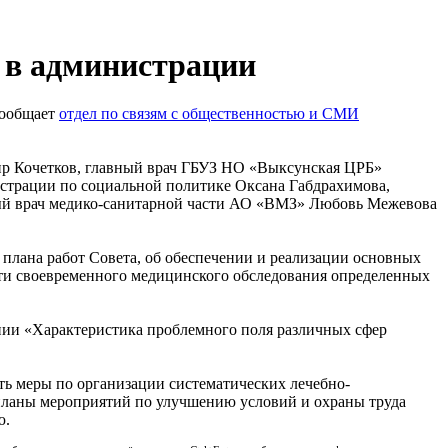
 в администрации
сообщает
отдел по связям с общественностью и СМИ
ир Кочетков, главный врач ГБУЗ НО «Выксунская ЦРБ»
истрации по социальной политике Оксана Габдрахимова,
ный врач медико-санитарной части АО «ВМЗ» Любовь Межевова
 плана работ Совета, об обеспечении и реализации основных
сти своевременного медицинского обследования определенных
нии «Характеристика проблемного поля различных сфер
ть меры по организации систематических лечебно-
 планы мероприятий по улучшению условий и охраны труда
ю.