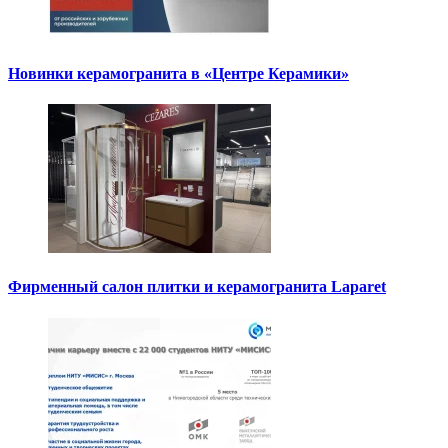
Новинки керамогранита в «Центре Керамики»
Фирменный салон плитки и керамогранита Laparet