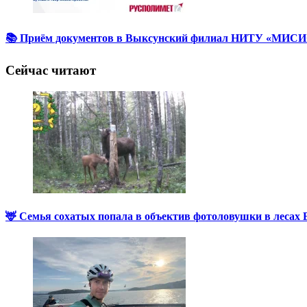
📚 Приём документов в Выксунский филиал НИТУ «МИСИС
Сейчас читают
🦌 Семья сохатых попала в объектив фотоловушки в лесах