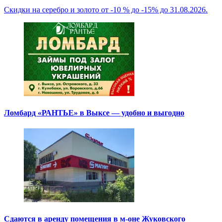
Скидки на серебро и золото от -10 % до -15% до 31.08.2026.
Ломбард «РАНТЬЕ» в Выксе — удобно и выгодно
Сдаются в аренду помещения в м-оне Жуковского