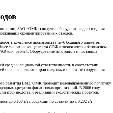
одов
компании, ЗАО «ОМК») получил оборудование для создания
вреживания сконцентрированных отходов.
деров в комплексе производства труб большого диаметра.
йшее сжигание концентрата СОЖ в экологически безопасном
9,8 млн. рублей. Оборудование изготовила и поставила
й среды и социальной ответственности, в соответствии
ечей сталеплавильного производства, и очистные сооружения
ого развития ВМЗ. ОМК проводит целенаправленную политику
ародных кредитно-финансовых организаций. В 2006 году
ии производства и реализации экологических проектов.
сь до 0,163 т/т продукции по сравнению с 0,202 т/т