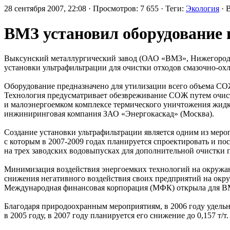
28 сентября 2007, 22:08 · Просмотров: 7 655 · Теги:
Экология
· 
ВМЗ установил оборудование 
Выксунский металлургический завод (ОАО «ВМЗ», Нижегородск
установки ультрафильтрации для очистки отходов смазочно-о
Оборудование предназначено для утилизации всего объема СОЖ
Технология предусматривает обезвреживание СОЖ путем очист
и малоэнергоемком комплексе термического уничтожения жидки
инжиниринговая компания ЗАО «Энергокаскад» (Москва).
Создание установки ультрафильтрации является одним из меро
с которым в 2007-2009 годах планируется спроектировать и по
на трех заводских водовыпусках для дополнительной очистки 
Минимизация воздействия энергоемких технологий на окруж
снижения негативного воздействия своих предприятий на окр
Международная финансовая корпорация (МФК) открыла для ВМЗ
Благодаря природоохранным мероприятиям, в 2006 году удельно
в 2005 году, в 2007 году планируется его снижение до 0,157 т/т.