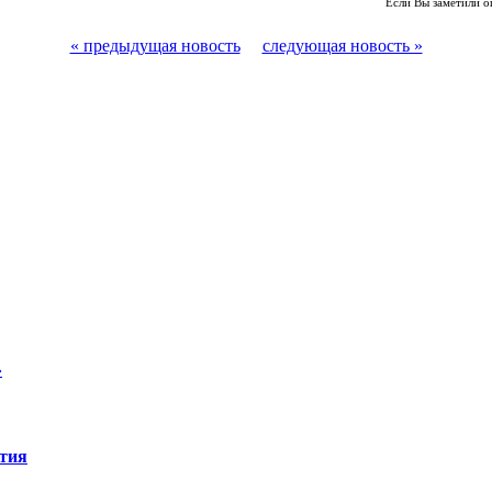
Если Вы заметили о
« предыдущая новость
следующая новость »
»
ятия