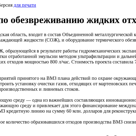
Версия
для печати
по обезвреживанию жидких отх
ая область, входит в состав Объединенной металлургической 
хлаждающей жидкости (СОЖ), и оборудование термического обез
, образующейся в результате работы гидромеханических экспан
ки отработанной эмульсии методом ультрафильтрации и дальне
х отходов мощностью 800 л/час. Стоимость проекта составила 7
приятий принятого на ВМЗ плана действий по охране окружающе
строить установку очистки газов, отходящих от мартеновских п
производственных и ливневых стоков.
ающую среду — одна из важнейших составляющих инновационн
ужающую среду и привлекает для этого финансирование междун
 кредитную линию на сумму 60 млн. долларов для реконструкц
е количество образовавшихся отходов производства ВМЗ снизило