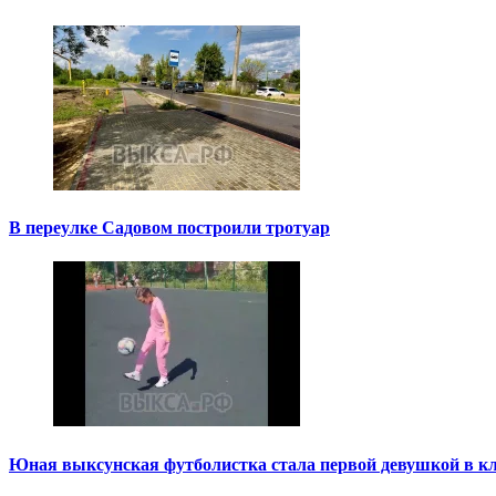
В переулке Садовом построили тротуар
Юная выксунская футболистка стала первой девушкой в к