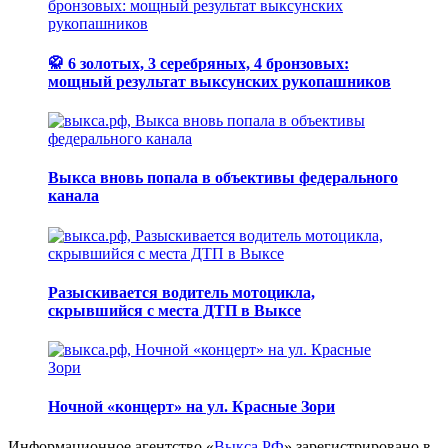
🥋 6 золотых, 3 серебряных, 4 бронзовых:
мощный результат выксунских рукопашников
Выкса вновь попала в объективы федерального
канала
Разыскивается водитель мотоцикла,
скрывшийся с места ДТП в Выксе
Ночной «концерт» на ул. Красные Зори
Информационное агентство «
Выкса.РФ
» зарегистрировано в