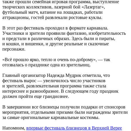
также прошли семейная игровая программа, выступление
творческих коллективов, лазерной бой «Лазертаг»,
футбольный матч, катание на лошадках, работали
аттракционы, гостей развлекали ростовые куклы.
В этот раз фестиваль проходил в формате карнавала.
Участники и зрители проявили фантазию, изобретательность
и предстали в различных образах. Здесь были и пираты,
и кошки, и вишенки, и другие реальные и сказочные
персонажи.
«Всё прошло ярко, тепло и очень по-доброму», — так
отозвалась о празднике одна из зрительниц.
Главный организатор Надежда Мудрик отметила, что
фестиваль вырос — увеличилось число участников
и зрителей, развлекательная программа также стала
интереснее и разнообразнее. В следующем году праздник
должен пройти еще грандиознее.
В завершении все близнецы получили подарки от спонсоров
мероприятия, отдельными призами были награждены зрители
за самые оригинальные карнавальные костюмы.
Напомним,
впервые фестиваль близнецов в Верхней Верее