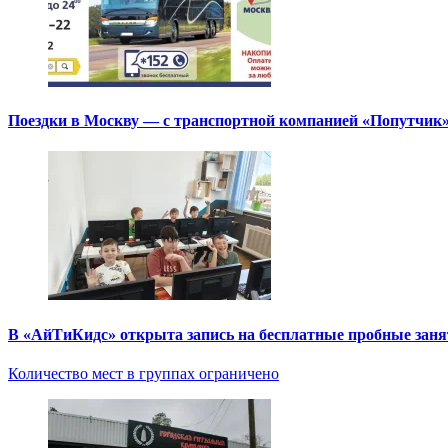
Поездки в Москву — с транспортной компанией «Попутчик
В «АйТиКидс» открыта запись на бесплатные пробные зан
Количество мест в группах ограничено