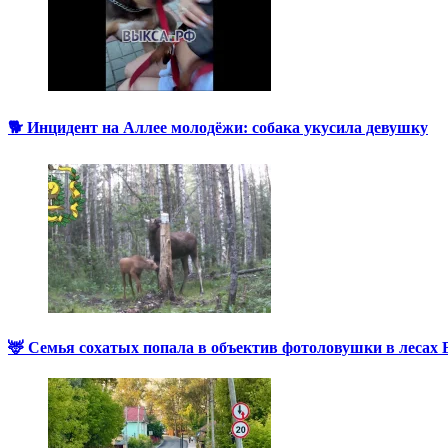
🐕 Инцидент на Аллее молодёжи: собака укусила девушку
🦌 Семья сохатых попала в объектив фотоловушки в лесах