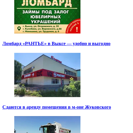
Ломбард «РАНТЬЕ» в Выксе — удобно и выгодно
Сдаются в аренду помещения в м-оне Жуковского