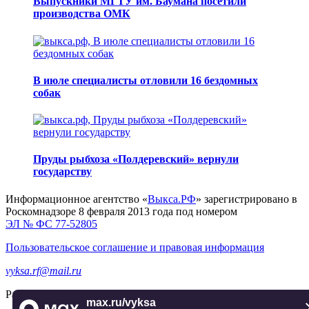
Выпускники МГТУ им. Баумана посетили
производства ОМК
В июле специалисты отловили 16 бездомных
собак
Пруды рыбхоза «Полдеревский» вернули
государству
Информационное агентство «
Выкса.РФ
» зарегистрировано в
Роскомнадзоре 8 февраля 2013 года под номером
ЭЛ № ФС 77-52805
Пользовательское соглашение и правовая информация
vyksa.rf@mail.ru
Разработка и продвижение —
реклама-выкса.рф
max.ru/vyksa