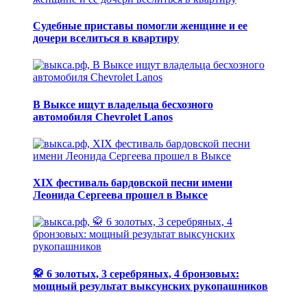
Судебные приставы помогли женщине и ее
дочери вселиться в квартиру
В Выксе ищут владельца бесхозного
автомобиля Chevrolet Lanos
XIX фестиваль бардовской песни имени
Леонида Сергеева прошел в Выксе
🥋 6 золотых, 3 серебряных, 4 бронзовых:
мощный результат выксунских рукопашников