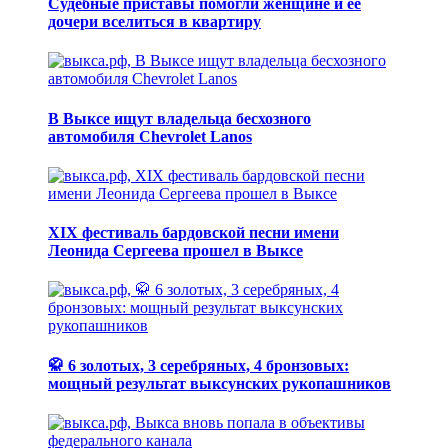
Судебные приставы помогли женщине и ее
дочери вселиться в квартиру
В Выксе ищут владельца бесхозного
автомобиля Chevrolet Lanos
XIX фестиваль бардовской песни имени
Леонида Сергеева прошел в Выксе
🥋 6 золотых, 3 серебряных, 4 бронзовых:
мощный результат выксунских рукопашников