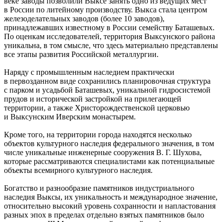
веке заводы позволили Выксе занять одно из ведущих мест
в России по литейному производству. Выкса стала центром
железоделательных заводов (более 10 заводов),
принадлежавших известному в России семейству Баташевых.
По оценкам исследователей, территория Выксунского района
уникальна, в том смысле, что здесь материально представлены
все этапы развития Российской металлургии.
Наряду с промышленным наследием практически
в первозданном виде сохранились планировочная структура
с парком и усадьбой Баташевых, уникальной гидросистемой
прудов и исторической застройкой на прилегающей
территории, а также Христорождественской церковью
и Выксунским Иверским монастырем.
Кроме того, на территории города находятся несколько
объектов культурного наследия федерального значения, в том
числе уникальные инженерные сооружения В. Г. Шухова,
которые рассматриваются специалистами как потенциальные
объекты всемирного культурного наследия.
Богатство и разнообразие памятников индустриального
наследия Выксы, их уникальность и международное значение,
относительно высокий уровень сохранности и напластования
разных эпох в пределах отдельно взятых памятников было