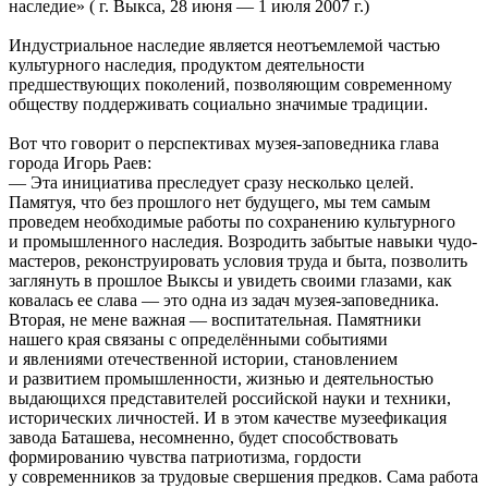
наследие» ( г. Выкса, 28 июня — 1 июля 2007 г.)
Индустриальное наследие является неотъемлемой частью
культурного наследия, продуктом деятельности
предшествующих поколений, позволяющим современному
обществу поддерживать социально значимые традиции.
Вот что говорит о перспективах музея-заповедника глава
города Игорь Раев:
— Эта инициатива преследует сразу несколько целей.
Памятуя, что без прошлого нет будущего, мы тем самым
проведем необходимые работы по сохранению культурного
и промышленного наследия. Возродить забытые навыки чудо-
мастеров, реконструировать условия труда и быта, позволить
заглянуть в прошлое Выксы и увидеть своими глазами, как
ковалась ее слава — это одна из задач музея-заповедника.
Вторая, не мене важная — воспитательная. Памятники
нашего края связаны с определёнными событиями
и явлениями отечественной истории, становлением
и развитием промышленности, жизнью и деятельностью
выдающихся представителей российской науки и техники,
исторических личностей. И в этом качестве музеефикация
завода Баташева, несомненно, будет способствовать
формированию чувства патриотизма, гордости
у современников за трудовые свершения предков. Сама работа