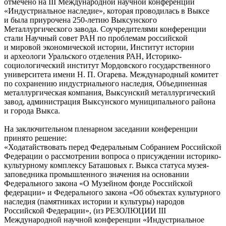
отмечено на III Международной научной конференции
«Индустриальное наследие», которая проводилась в Выксе
и была приурочена 250-летию Выксунского
Металлургического завода. Соучредителями конференции
стали Научный совет РАН по проблемам российской
и мировой экономической истории, Институт истории
и археологи Уральского отделения РАН, Историко-
социологический институт Мордовского государственного
университета имени Н. П. Огарева. Международный комитет
по сохранению индустриального наследия, Объединенная
металлургическая компания, Выксунский металлургический
завод, администрация Выксунского муниципального района
и города Выкса.
На заключительном пленарном заседании конференции
принято решение:
«Ходатайствовать перед Федеральным Собранием Российской
Федерации о рассмотрении вопроса о присуждении историко-
культурному комплексу Баташовых г. Выкса статуса музея-
заповедника промышленного значения на основании
Федерального закона «О Музейном фонде Российской
федерации» и Федерального закона «Об объектах культурного
наследия (памятниках истории и культуры) народов
Российской Федерации», (из РЕЗОЛЮЦИИ III
Международной научной конференции «Индустриальное