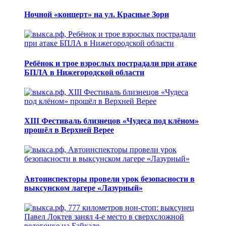
Ночной «концерт» на ул. Красные Зори
Ребёнок и трое взрослых пострадали при атаке
БПЛА в Нижегородской области
XIII Фестиваль близнецов «Чудеса под клёном»
прошёл в Верхней Верее
Автоинспекторы провели урок безопасности в
выксунском лагере «Лазурный»