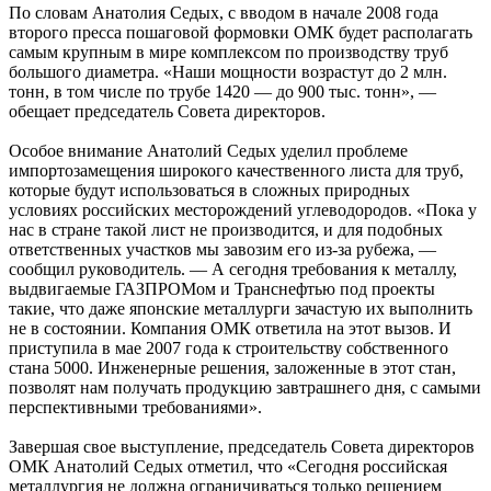
По словам Анатолия Седых, с вводом в начале 2008 года
второго пресса пошаговой формовки ОМК будет располагать
самым крупным в мире комплексом по производству труб
большого диаметра. «Наши мощности возрастут до 2 млн.
тонн, в том числе по трубе 1420 — до 900 тыс. тонн», —
обещает председатель Совета директоров.
Особое внимание Анатолий Седых уделил проблеме
импортозамещения широкого качественного листа для труб,
которые будут использоваться в сложных природных
условиях российских месторождений углеводородов. «Пока у
нас в стране такой лист не производится, и для подобных
ответственных участков мы завозим его из-за рубежа, —
сообщил руководитель. — А сегодня требования к металлу,
выдвигаемые ГАЗПРОМом и Транснефтью под проекты
такие, что даже японские металлурги зачастую их выполнить
не в состоянии. Компания ОМК ответила на этот вызов. И
приступила в мае 2007 года к строительству собственного
стана 5000. Инженерные решения, заложенные в этот стан,
позволят нам получать продукцию завтрашнего дня, с самыми
перспективными требованиями».
Завершая свое выступление, председатель Совета директоров
ОМК Анатолий Седых отметил, что «Сегодня российская
металлургия не должна ограничиваться только решением