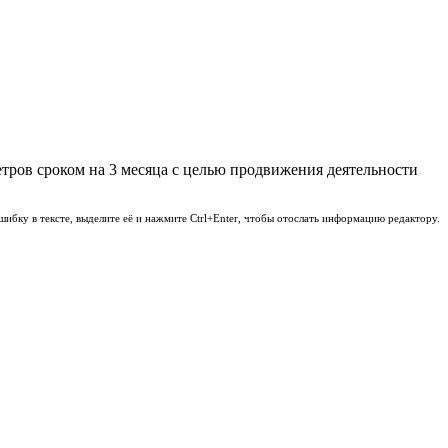
етров сроком на 3 месяца с целью продвижения деятельности
шибку в тексте, выделите её и нажмите Ctrl+Enter, чтобы отослать информацию редактору.