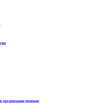
»
ятия
 организации похорон