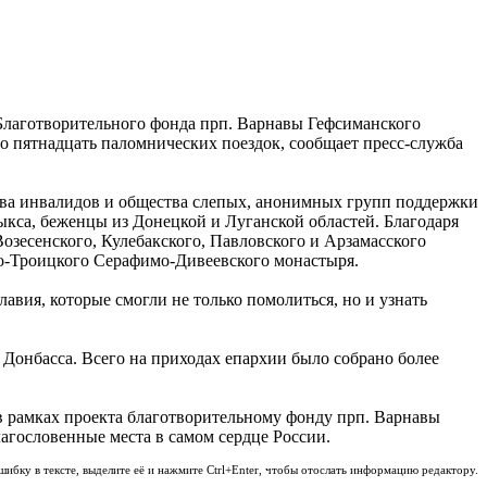
Благотворительного фонда прп. Варнавы Гефсиманского
 пятнадцать паломнических поездок, сообщает пресс-служба
ва инвалидов и общества слепых, анонимных групп поддержки
кса, беженцы из Донецкой и Луганской областей. Благодаря
озесенского, Кулебакского, Павловского и Арзамасского
о-Троицкого Серафимо-Дивеевского монастыря.
авия, которые смогли не только помолиться, но и узнать
Донбасса. Всего на приходах епархии было собрано более
в рамках проекта благотворительному фонду прп. Варнавы
агословенные места в самом сердце России.
шибку в тексте, выделите её и нажмите Ctrl+Enter, чтобы отослать информацию редактору.