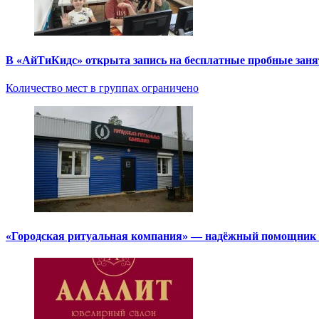
В «АйТиКидс» открыта запись на бесплатные пробные зан
Количество мест в группах ограничено
«Городская ритуальная компания» — надёжный помощник в