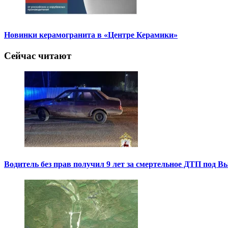
Новинки керамогранита в «Центре Керамики»
Сейчас читают
Водитель без прав получил 9 лет за смертельное ДТП под В