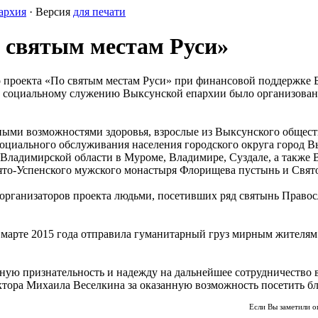
архия
· Версия
для печати
 святым местам Руси»
го проекта «По святым местам Руси» при финансовой поддержке 
и социальному служению Выксунской епархии было организовано
ными возможностями здоровья, взрослые из Выксунского общест
циального обслуживания населения городского округа город Вы
Владимирской области в Муроме, Владимире, Суздале, а также В
ято-Успенского мужского монастыря Флорищева пустынь и Свят
организаторов проекта людьми, посетивших ряд святынь Правосл
марте 2015 года отправила гуманитарный груз мирным жителям 
ную признательность и надежду на дальнейшее сотрудничество 
тора Михаила Веселкина за оказанную возможность посетить бл
Если Вы заметили о