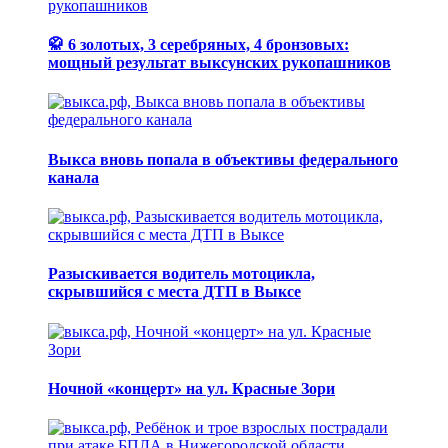
🥋 6 золотых, 3 серебряных, 4 бронзовых:
мощный результат выксунских рукопашников
Выкса вновь попала в объективы федерального
канала
Разыскивается водитель мотоцикла,
скрывшийся с места ДТП в Выксе
Ночной «концерт» на ул. Красные Зори