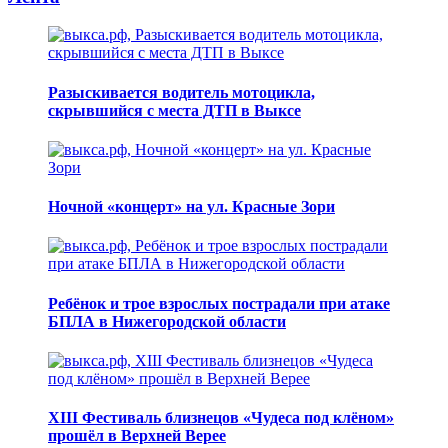
Разыскивается водитель мотоцикла,
скрывшийся с места ДТП в Выксе
Ночной «концерт» на ул. Красные Зори
Ребёнок и трое взрослых пострадали при атаке
БПЛА в Нижегородской области
XIII Фестиваль близнецов «Чудеса под клёном»
прошёл в Верхней Верее