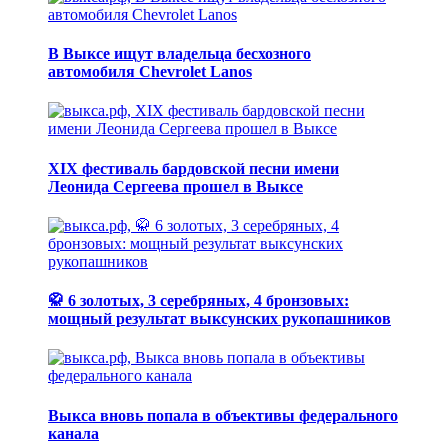
В Выксе ищут владельца бесхозного
автомобиля Chevrolet Lanos
XIX фестиваль бардовской песни имени
Леонида Сергеева прошел в Выксе
🥋 6 золотых, 3 серебряных, 4 бронзовых:
мощный результат выксунских рукопашников
Выкса вновь попала в объективы федерального
канала