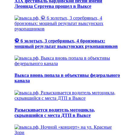
XIX фестиваль бардовской песни имени
Леонида Сергеева прошел в Выксе
🥋 6 золотых, 3 серебряных, 4 бронзовых:
мощный результат выксунских рукопашников
Выкса вновь попала в объективы федерального
канала
Разыскивается водитель мотоцикла,
скрывшийся с места ДТП в Выксе