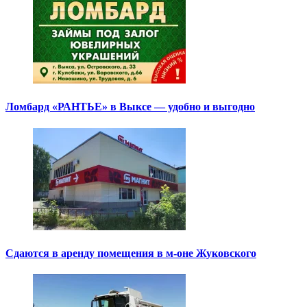
Ломбард «РАНТЬЕ» в Выксе — удобно и выгодно
Сдаются в аренду помещения в м-оне Жуковского