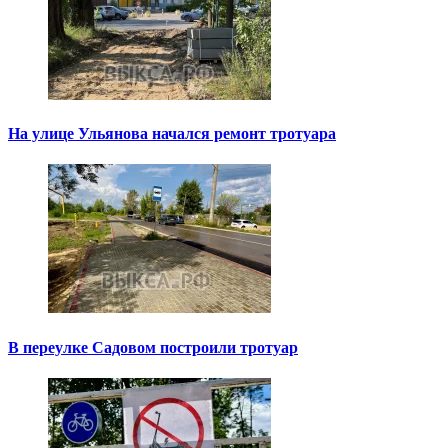
На улице Ульянова начался ремонт тротуара
В переулке Садовом построили тротуар