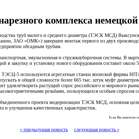
нарезного комплекса немецк
водства труб малого и среднего диаметра (ТЭСК МСД) Выксунс
омпании, ЗАО «ОМК») завершен монтаж первого из двух произ
едприятии обсадным трубам.
транспортная, эмульсионная и стружкоуборочная системы. В март
ий в закупку и установку нового оборудования составит около 5
 в ТЭСЦ-5 используются агрегатные станки японской фирмы HIT
ускать в общей сложности более 665 тыс. штук муфт диаметром
волит удовлетворить растущий спрос российского и мирового рын
 высокогерметичными резьбами, пользующихся особым спросом 
объединенного проекта модернизации ТЭСК МСД, основная цель 
та и улучшения качественных характеристик.
Если Вы заметили о
« предыдущая новость
следующая новость »