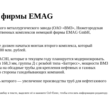
ой фирмы EMAG
кого металлургического завода (ОАО «ВМЗ», Нижегородская
водственных комплексов немецкой фирмы EMAG GmbH,
е должен начаться монтаж второго комплекса, который
00 млн. рублей.
ACHI, которые в текущем году планируется модернизировать.
 168,3 мм, группы Д с резьбой типа «Баттресс», мощности ВМЗ
ка на обсадные трубы для крепления нефтяных и газовых
со стороны газодобывающих компаний.
которого — увеличение производства труб для нефтегазового
шибку в тексте, выделите её и нажмите Ctrl+Enter, чтобы отослать информацию редактору.