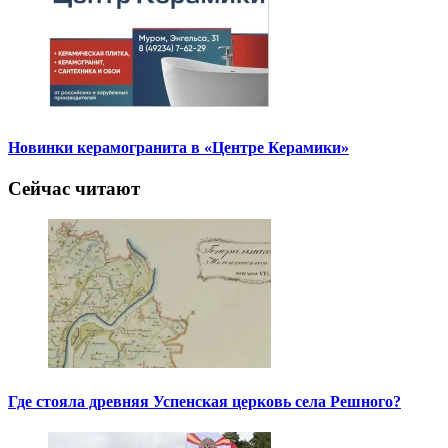
Новинки керамогранита в «Центре Керамики»
Сейчас читают
Где стояла древняя Успенская церковь села Решного?