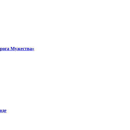
орога Мужества»
оде