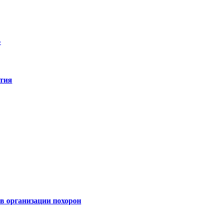
»
ятия
 организации похорон