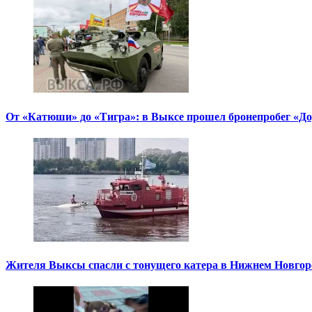
От «Катюши» до «Тигра»: в Выксе прошел бронепробег «Д
Жителя Выксы спасли с тонущего катера в Нижнем Новгор