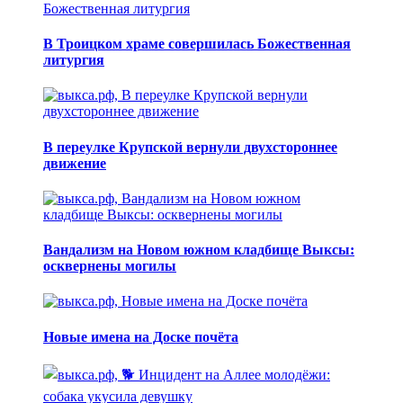
В Троицком храме совершилась Божественная
литургия
В переулке Крупской вернули двухстороннее
движение
Вандализм на Новом южном кладбище Выксы:
осквернены могилы
Новые имена на Доске почёта