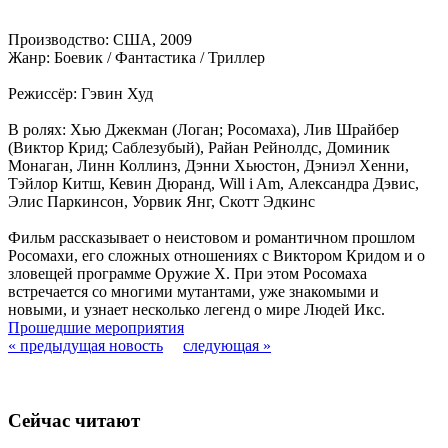
Производство: США, 2009
Жанр: Боевик / Фантастика / Триллер
Режиссёр: Гэвин Худ
В ролях: Хью Джекман (Логан; Росомаха), Лив Шрайбер
(Виктор Крид; Саблезубый), Райан Рейнолдс, Доминик
Монаган, Линн Коллинз, Дэнни Хьюстон, Дэниэл Хенни,
Тэйлор Китш, Кевин Дюранд, Will i Am, Александра Дэвис,
Элис Паркинсон, Уорвик Янг, Скотт Эдкинс
Фильм рассказывает о неистовом и романтичном прошлом
Росомахи, его сложных отношениях с Виктором Кридом и о
зловещей программе Оружие Х. При этом Росомаха
встречается со многими мутантами, уже знакомыми и
новыми, и узнает несколько легенд о мире Людей Икс.
Прошедшие мероприятия
« предыдущая новость
следующая »
Сейчас читают