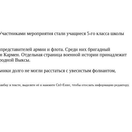
Участниками мероприятия стали учащиеся 5-го класса школы
, представителей армии и флота. Среди них бригадный
ан Кармен. Отдельная страница военной истории принадлежит
й родной Выксы.
ники долго не могли расстаться с увесистым фолиантом,
шибку в тексте, выделите её и нажмите Ctrl+Enter, чтобы отослать информацию редактору.