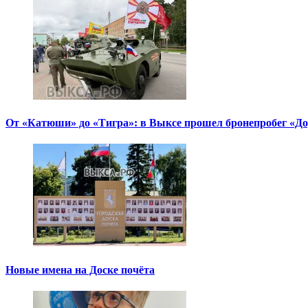
От «Катюши» до «Тигра»: в Выксе прошел бронепробег «Д
Новые имена на Доске почёта