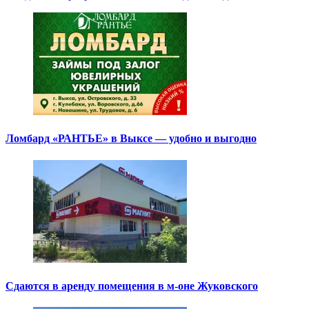
Ломбард «РАНТЬЕ» в Выксе — удобно и выгодно
Сдаются в аренду помещения в м-оне Жуковского