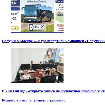
Поездки в Москву — с транспортной компанией «Попутчик
В «АйТиКидс» открыта запись на бесплатные пробные зан
Количество мест в группах ограничено