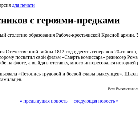
ерсия
для печати
ников с героями-предками
ый столетию образования Рабоче-крестьянской Красной армии. 
я Отечественной войны 1812 года; десять генералов 20-го века
торому посвятил свой фильм «Смерть комиссара» режиссер Ром
жбе на флоте, а выйдя в отставку, много интересовался историе
вызвала «Летопись трудовой и боевой славы выксунцев». Школь
фамильцев.
Если Вы заметили о
« предыдущая новость
следующая новость »