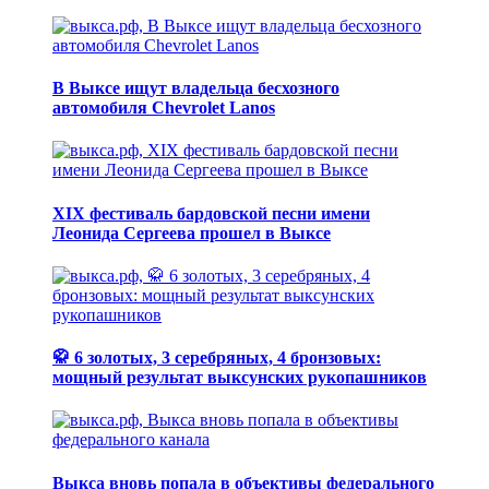
В Выксе ищут владельца бесхозного
автомобиля Chevrolet Lanos
XIX фестиваль бардовской песни имени
Леонида Сергеева прошел в Выксе
🥋 6 золотых, 3 серебряных, 4 бронзовых:
мощный результат выксунских рукопашников
Выкса вновь попала в объективы федерального