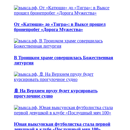
От «Катюши» до «Тигра»: в Выксе прошел
бронепробег «Дорога Мужества»
В Троицком храме совершилась Божественная
литургия
🚢 На Верхнем пруду будет курсировать
прогулочное судно
Юная выксунская футболистка стала первой
девушкой в клубе «Послушный мяч 100»