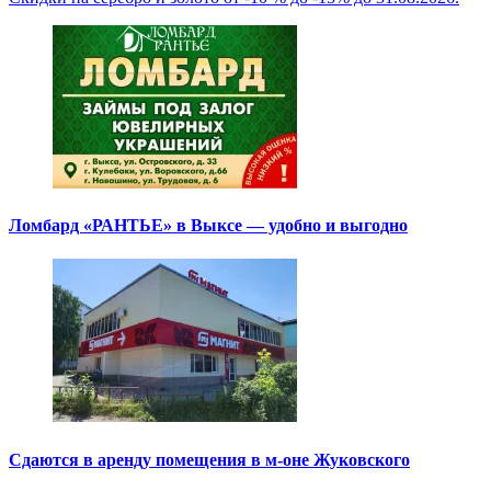
Ломбард «РАНТЬЕ» в Выксе — удобно и выгодно
Сдаются в аренду помещения в м-оне Жуковского