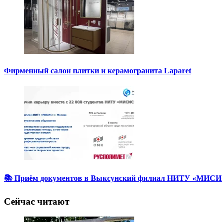
Фирменный салон плитки и керамогранита Laparet
📚 Приём документов в Выксунский филиал НИТУ «МИСИС
Сейчас читают