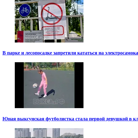
В парке и лесопосадке запретили кататься на электросамок
Юная выксунская футболистка стала первой девушкой в к