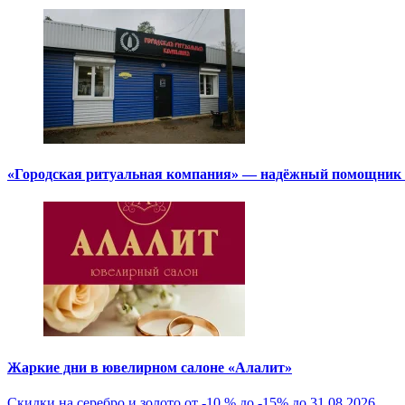
«Городская ритуальная компания» — надёжный помощник в
Жаркие дни в ювелирном салоне «Алалит»
Скидки на серебро и золото от -10 % до -15% до 31.08.2026.