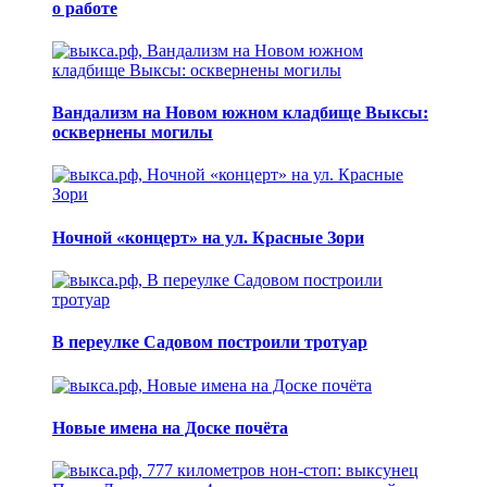
о работе
Вандализм на Новом южном кладбище Выксы:
осквернены могилы
Ночной «концерт» на ул. Красные Зори
В переулке Садовом построили тротуар
Новые имена на Доске почёта