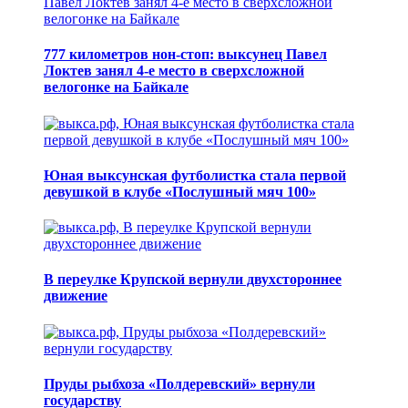
777 километров нон-стоп: выксунец Павел
Локтев занял 4-е место в сверхсложной
велогонке на Байкале
Юная выксунская футболистка стала первой
девушкой в клубе «Послушный мяч 100»
В переулке Крупской вернули двухстороннее
движение
Пруды рыбхоза «Полдеревский» вернули
государству