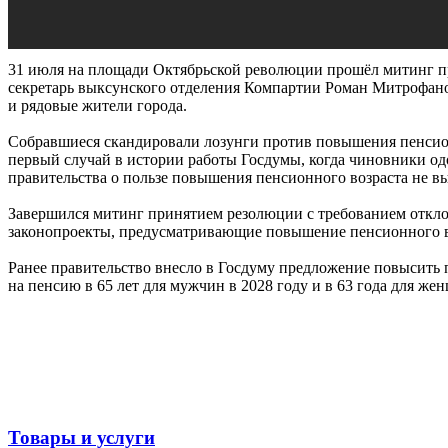
31 июля на площади Октябрьской революции прошёл митинг 
секретарь выксунского отделения Компартии Роман Митрофа
и рядовые жители города.
Собравшиеся скандировали лозунги против повышения пенсион
первый случай в истории работы Госдумы, когда чиновники одо
правительства о пользе повышения пенсионного возраста не вы
Завершился митинг принятием резолюции с требованием откло
законопроекты, предусматривающие повышение пенсионного в
Ранее правительство внесло в Госдуму предложение повысить 
на пенсию в 65 лет для мужчин в 2028 году и в 63 года для же
Товары и услуги