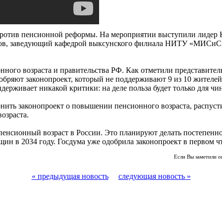
против пенсионной реформы. На мероприятии выступили лидер
нов, заведующий кафедрой выксунского филиала НИТУ «МИСиС»
ного возраста и правительства РФ. Как отметили представите
бряют законопроект, который не поддерживают 9 из 10 жителей 
держивает никакой критики: на деле польза будет только для чи
нить законопроект о повышении пенсионного возраста, распуст
озраста.
пенсионный возраст в России. Это планируют делать постепенно
нщин в 2034 году. Госдума уже одобрила законопроект в первом ч
Если Вы заметили о
« предыдущая новость
следующая новость »