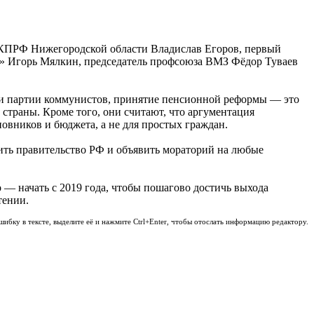
 КПРФ Нижегородской области Владислав Егоров, первый
 Игорь Мялкин, председатель профсоюза ВМЗ Фёдор Туваев
ли партии коммунистов, принятие пенсионной реформы — это
страны. Кроме того, они считают, что аргументация
новников и бюджета, а не для простых граждан.
ить правительство РФ и объявить мораторий на любые
 — начать с 2019 года, чтобы пошагово достичь выхода
тении.
шибку в тексте, выделите её и нажмите Ctrl+Enter, чтобы отослать информацию редактору.