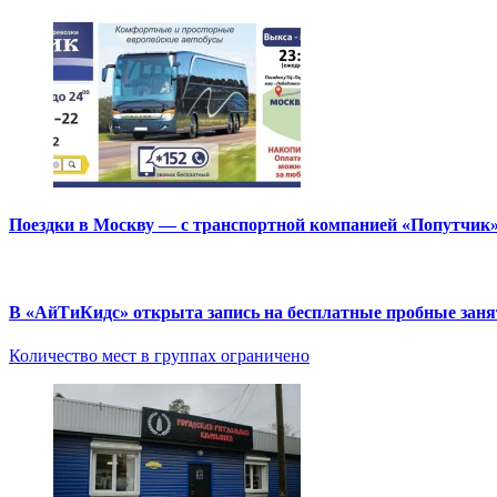
Поездки в Москву — с транспортной компанией «Попутчик
В «АйТиКидс» открыта запись на бесплатные пробные зан
Количество мест в группах ограничено