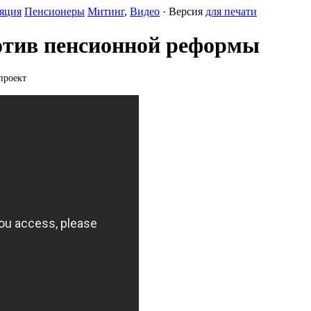
яция
Пенсионеры
Митинг
,
Видео
· Версия
для печати
отив пенсионной реформы
проект