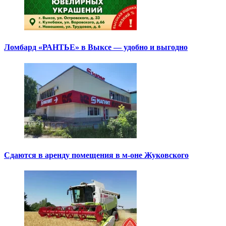
Ломбард «РАНТЬЕ» в Выксе — удобно и выгодно
Сдаются в аренду помещения в м-оне Жуковского