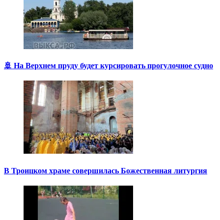
🚢 На Верхнем пруду будет курсировать прогулочное судно
В Троицком храме совершилась Божественная литургия