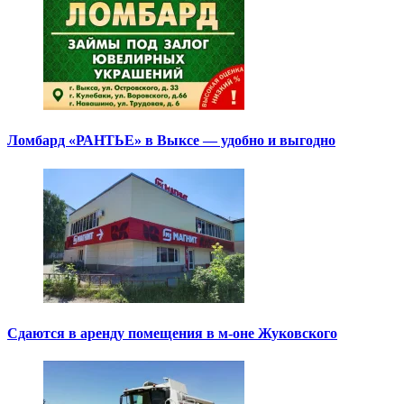
Ломбард «РАНТЬЕ» в Выксе — удобно и выгодно
Сдаются в аренду помещения в м-оне Жуковского