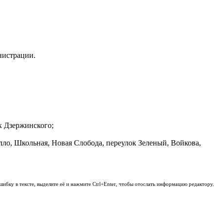
нистрации.
к Дзержинского;
лло, Школьная, Новая Слобода, переулок Зеленый, Войкова,
шибку в тексте, выделите её и нажмите Ctrl+Enter, чтобы отослать информацию редактору.