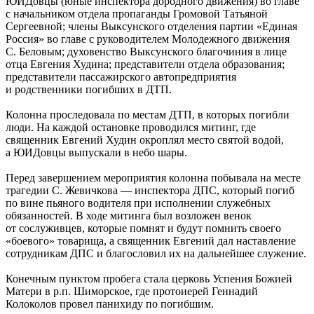
ЮИДовцы (юные инспектора дородного движения) во главе
с начальником отдела пропаганды Громовой Татьяной
Сергеевной; члены Выксунского отделения партии «Единая
Россия» во главе с руководителем Молодежного движения
С. Беловым; духовенство Выксунского благочиния в лице
отца Евгения Худина; представители отдела образования;
представители пассажирского автопредприятия
и родственники погибших в ДТП.
Колонна проследовала по местам ДТП, в которых погибли
люди. На каждой остановке проводился митинг, где
священник Евгений Худин окроплял место святой водой,
а ЮИДовцы выпускали в небо шары.
Перед завершением мероприятия колонна побывала на месте
трагедии С. Жевичкова — инспектора ДПС, который погиб
по вине пьяного водителя при исполнении служебных
обязанностей. В ходе митинга был возложен венок
от сослуживцев, которые помнят и будут помнить своего
«боевого» товарища, а священник Евгений дал наставление
сотрудникам ДПС и благословил их на дальнейшее служение.
Конечным пунктом пробега стала церковь Успения Божией
Матери в р.п. Шиморское, где протоиерей Геннадий
Колоколов провел панихиду по погибшим.