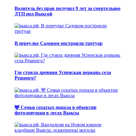
Водитель без прав получил 9 лет за смертельное
ДТП под Выксой
В переулке Садовом построили тротуар
Где стояла древняя Успенская церковь села
Решного?
🦌 Семья сохатых попала в объектив
фотоловушки в лесах Выксы