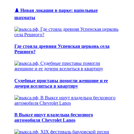
♟️ Новая локация в парке: напольные
шахматы
Где стояла древняя Успенская церковь села
Решного?
Судебные приставы помогли женщине и ее
дочери вселиться в квартиру
В Выксе ищут владельца бесхозного
автомобиля Chevrolet Lanos