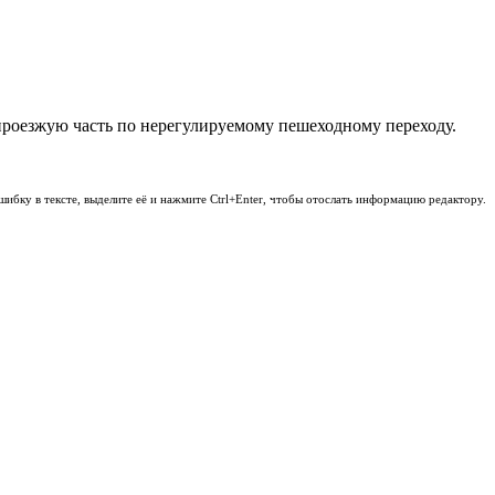
проезжую часть по нерегулируемому пешеходному переходу.
шибку в тексте, выделите её и нажмите Ctrl+Enter, чтобы отослать информацию редактору.