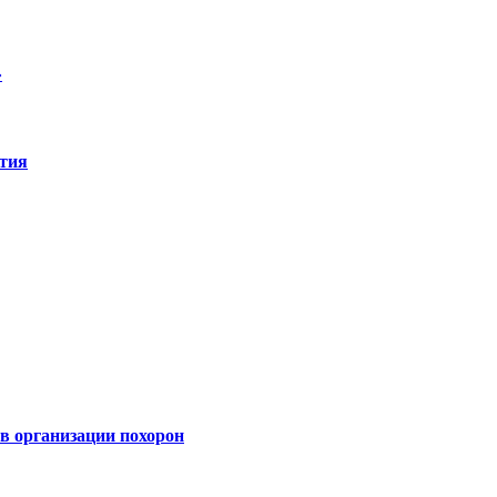
»
ятия
 организации похорон