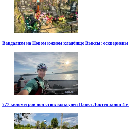
Вандализм на Новом южном кладбище Выксы: осквернены
777 километров нон-стоп: выксунец Павел Локтев занял 4-е