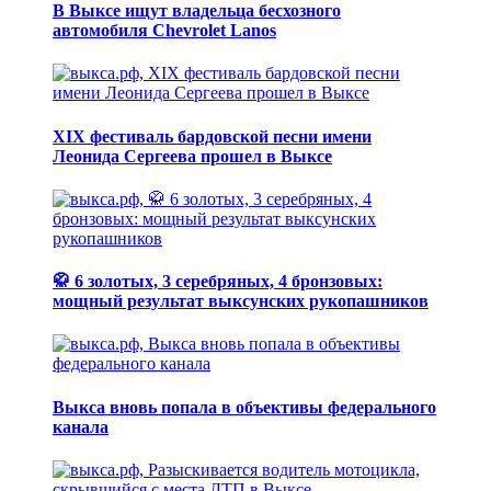
В Выксе ищут владельца бесхозного
автомобиля Chevrolet Lanos
XIX фестиваль бардовской песни имени
Леонида Сергеева прошел в Выксе
🥋 6 золотых, 3 серебряных, 4 бронзовых:
мощный результат выксунских рукопашников
Выкса вновь попала в объективы федерального
канала