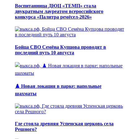
Воспитанница ДЮЦ «ТЕМП» стала
двукратным лауреатом всероссийского
конкурса «Палитра ремёсел-2026»
Бойца СВО Семёна Купцова проводят в
последний путь 10 августа
♟️ Новая локация в парке: напольные
шахматы
Где стояла древняя Успенская церковь села
Решного?