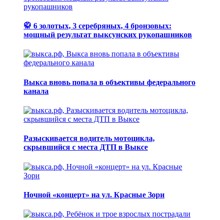
🥋 6 золотых, 3 серебряных, 4 бронзовых:
мощный результат выксунских рукопашников
Выкса вновь попала в объективы федерального
канала
Разыскивается водитель мотоцикла,
скрывшийся с места ДТП в Выксе
Ночной «концерт» на ул. Красные Зори