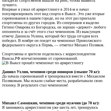
пятьдесят спортсменов вышли на ринг, чтобы выявить
лучшего.
Впервые я узнал об армрестлинге в 2014-м и начал
популяризировать этот вид спорта в Выксе. Это уже вторые
соревнования в нашем городе, но на этот раз приехали
спортсмены из других городов. Из соперников я выделю
Гитино Омарова из Богородска, он хорошо «держит» любого
оппонента и за счёт этого стал чемпионом. Из выксунцев
отмечу Даниила Ухлина, который без труда сегодня всех
победил. В ноябре он поедет на чемпионат Приволжского
федерального округа в Пермь, — отметил Михаил Поляков.
Спортсмены и зрители поделились с корреспондентом
Выксы.РФ впечатлениями от соревнований.
Даниил Ухлин, чемпион среди юниоров (свыше 70 кг):
До начала соревнований я тренировался вместе с Михаилом
Поляковым. Мы искали слабые места, разрабатывали свою
технику. В результате стал чемпионом!
Михаил Самошкин, чемпион среди мужчин (до 70 кг):
Я занимаюсь армрестлингом уже шесть лет, тренируюсь