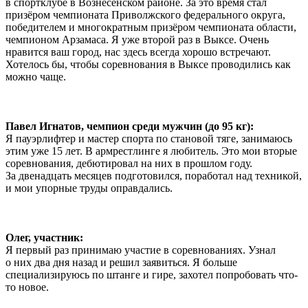
в спортклубе в Вознесенском районе. За это время стал
призёром чемпионата Приволжского федерального округа,
победителем и многократным призёром чемпионата области,
чемпионом Арзамаса. Я уже второй раз в Выксе. Очень
нравится ваш город, нас здесь всегда хорошо встречают.
Хотелось бы, чтобы соревнования в Выксе проводились как
можно чаще.
Павел Игнатов, чемпион среди мужчин (до 95 кг):
Я пауэрлифтер и мастер спорта по становой тяге, занимаюсь
этим уже 15 лет. В армрестлинге я любитель. Это мои вторые
соревнования, дебютировал на них в прошлом году.
За двенадцать месяцев подготовился, поработал над техникой,
и мои упорные труды оправдались.
Олег, участник:
Я первый раз принимаю участие в соревнованиях. Узнал
о них два дня назад и решил заявиться. Я больше
специализируюсь по штанге и гире, захотел попробовать что-
то новое.