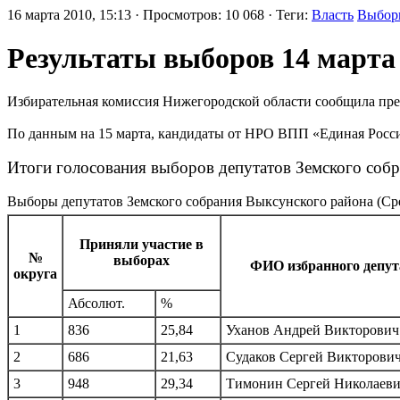
16 марта 2010, 15:13 · Просмотров: 10 068 · Теги:
Власть
Выбор
Результаты выборов 14 марта
Избирательная комиссия Нижегородской области сообщила пред
По данным на 15 марта, кандидаты от НРО ВПП «Единая Росси
Итоги голосования выборов депутатов Земского собр
Выборы депутатов Земского собрания Выксунского района
(Сре
Приняли участие в
№
выборах
ФИО избранного депут
округа
Абсолют.
%
1
836
25,84
Уханов Андрей Викторович
2
686
21,63
Судаков Сергей Викторови
3
948
29,34
Тимонин Сергей Николаев