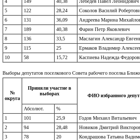
4
149
40,38
Лебедев Павел Леонидович
5
122
28,24
Соколов Василий Робертов
6
131
36,09
Андреева Марина Михайло
7
189
40,38
Фарин Петр Яковлевич
8
136
33,5
Маслагин Александр Евген
9
115
25
Ермаков Владимир Алексее
10
58
15,72
Каспиева Надежда Федоров
Выборы депутатов поселкового Совета рабочего поселка Ближ
Приняли участие в
№
выборах
ФИО избранного депут
округа
Абсолют.
%
1
101
25,9
Годов Михаил Витальевич
2
94
28,48
Новиков Дмитрий Викторо
3
78
20
Кондрашова Татьяна Вадим