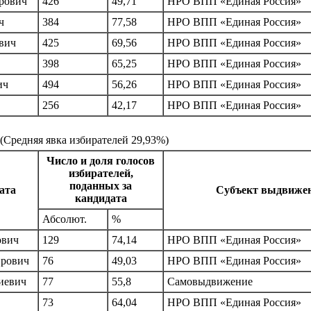
рович
426
49,71
НРО ВПП «Единая Россия»
ч
384
77,58
НРО ВПП «Единая Россия»
вич
425
69,56
НРО ВПП «Единая Россия»
398
65,25
НРО ВПП «Единая Россия»
ич
494
56,26
НРО ВПП «Единая Россия»
256
42,17
НРО ВПП «Единая Россия»
(Средняя явка избирателей 29,93%)
Число и доля голосов
избирателей,
поданных за
ата
Субъект выдвиже
кандидата
Абсолют.
%
ович
129
74,14
НРО ВПП «Единая Россия»
ирович
76
49,03
НРО ВПП «Единая Россия»
иевич
77
55,8
Самовыдвижение
73
64,04
НРО ВПП «Единая Россия»