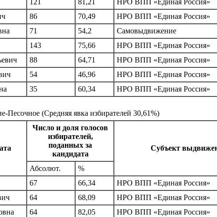
121
81,21
НРО ВПП «Единая Россия»
ич
86
70,49
НРО ВПП «Единая Россия»
вна
71
54,2
Самовыдвижение
143
75,66
НРО ВПП «Единая Россия»
ьевич
88
64,71
НРО ВПП «Единая Россия»
вич
54
46,96
НРО ВПП «Единая Россия»
на
35
60,34
НРО ВПП «Единая Россия»
не-Песочное
(Средняя явка избирателей 30,61%)
Число и доля голосов
избирателей,
поданных за
ата
Субъект выдвиже
кандидата
Абсолют.
%
67
66,34
НРО ВПП «Единая Россия»
вич
64
68,09
НРО ВПП «Единая Россия»
овна
64
82,05
НРО ВПП «Единая Россия»