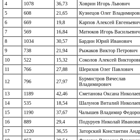
4
1078
36,73
Ховрин Игорь Львович
5
608
21,65
Кузнецов Олег Владимиров
6
669
19,8
Карпов Алексей Евгеньеви
7
569
16,84
Матюков Игорь Васильевич
8
1034
30,57
Бардин Юрий Иванович
9
738
21,94
Рыжаков Виктор Петрович
10
522
15,32
Соколов Алексей Викторов
11
766
27,88
Шерихов Олег Павлович
Бурмистров Вячеслав
12
796
27,97
Владимирович
13
1189
42,46
Сметанова Оксана Николае
14
535
18,54
Шалунов Виталий Николае
15
1190
37,67
Чалышев Владимир Федоро
16
889
29,4
Подуруев Николай Иванов
17
1220
36,55
Заторский Константин Анд