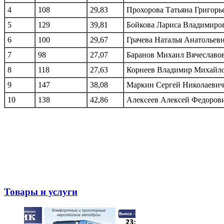
4
108
29,83
Прохорова Татьяна Григорь
5
129
39,81
Бойкова Лариса Владимиро
6
100
29,67
Грачева Наталья Анатольев
7
98
27,07
Баранов Михаил Вячеславо
8
118
27,63
Корнеев Владимир Михайл
9
147
38,08
Маркин Сергей Николаевич
10
138
42,86
Алексеев Алексей Федоров
Товары и услуги