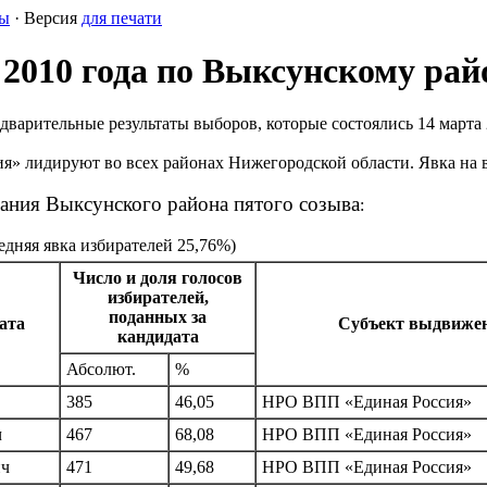
ы
· Версия
для печати
 2010 года по Выксунскому рай
варительные результаты выборов, которые состоялись 14 марта 
я» лидируют во всех районах Нижегородской области. Явка на
ания Выксунского района пятого созыва
:
дняя явка избирателей 25,76%)
Число и доля голосов
избирателей,
поданных за
ата
Субъект выдвиже
кандидата
Абсолют.
%
385
46,05
НРО ВПП «Единая Россия»
ч
467
68,08
НРО ВПП «Единая Россия»
ич
471
49,68
НРО ВПП «Единая Россия»