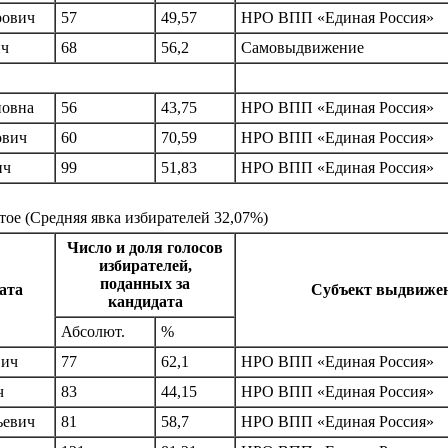
рович
57
49,57
НРО ВПП «Единая Россия»
ич
68
56,2
Самовыдвижение
новна
56
43,75
НРО ВПП «Единая Россия»
ович
60
70,59
НРО ВПП «Единая Россия»
ич
99
51,83
НРО ВПП «Единая Россия»
тое
(Средняя явка избирателей 32,07%)
Число и доля голосов
избирателей,
поданных за
ата
Субъект выдвиже
кандидата
Абсолют.
%
вич
77
62,1
НРО ВПП «Единая Россия»
ч
83
44,15
НРО ВПП «Единая Россия»
ьевич
81
58,7
НРО ВПП «Единая Россия»