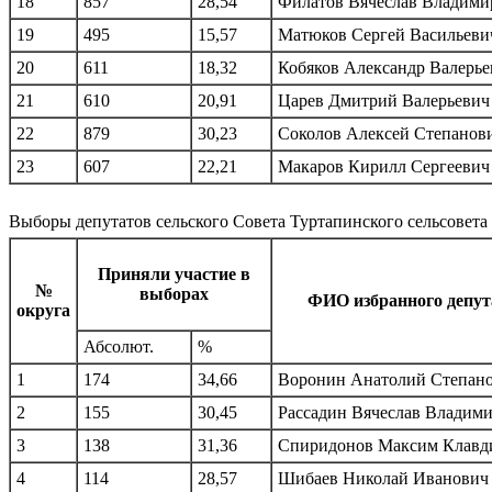
18
857
28,54
Филатов Вячеслав Владими
19
495
15,57
Матюков Сергей Васильеви
20
611
18,32
Кобяков Александр Валерье
21
610
20,91
Царев Дмитрий Валерьевич
22
879
30,23
Соколов Алексей Степанов
23
607
22,21
Макаров Кирилл Сергеевич
Выборы депутатов сельского Совета Туртапинского сельсовета
Приняли участие в
№
выборах
ФИО избранного депут
округа
Абсолют.
%
1
174
34,66
Воронин Анатолий Степан
2
155
30,45
Рассадин Вячеслав Владим
3
138
31,36
Спиридонов Максим Клавд
4
114
28,57
Шибаев Николай Иванович