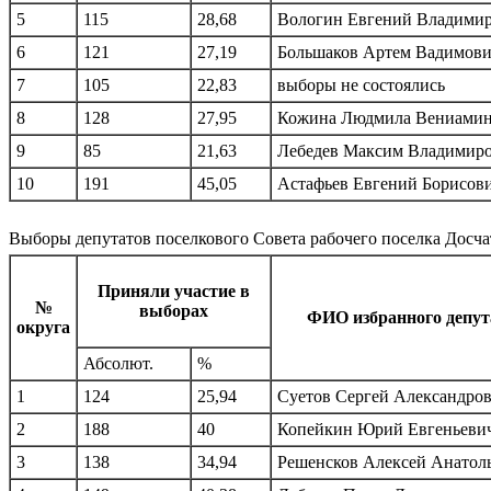
5
115
28,68
Вологин Евгений Владими
6
121
27,19
Большаков Артем Вадимов
7
105
22,83
выборы не состоялись
8
128
27,95
Кожина Людмила Вениами
9
85
21,63
Лебедев Максим Владимир
10
191
45,05
Астафьев Евгений Борисов
Выборы депутатов поселкового Совета рабочего поселка Досча
Приняли участие в
№
выборах
ФИО избранного депут
округа
Абсолют.
%
1
124
25,94
Суетов Сергей Александро
2
188
40
Копейкин Юрий Евгеньеви
3
138
34,94
Решенсков Алексей Анатол