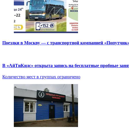
Поездки в Москву — с транспортной компанией «Попутчик
В «АйТиКидс» открыта запись на бесплатные пробные зан
Количество мест в группах ограничено