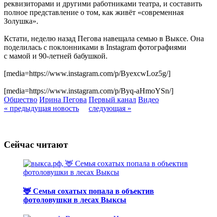
реквизиторами и другими работниками театра, и составить
полное представление о том, как живёт «современная
Золушка».
Кстати, неделю назад Пегова навещала семью в Выксе. Она
поделилась с поклонниками в Instagram фотографиями
с мамой и 90-летней бабушкой.
[media=https://www.instagram.com/p/ByexcwLoz5g/]
[media=https://www.instagram.com/p/Byq-aHmoYSn/]
Общество
Ирина Пегова
Первый канал
Видео
« предыдущая новость
следующая »
Сейчас читают
🦌 Семья сохатых попала в объектив
фотоловушки в лесах Выксы