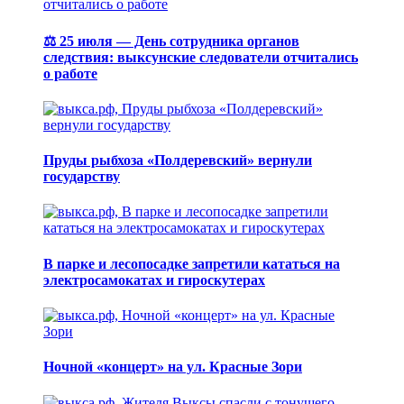
⚖️ 25 июля — День сотрудника органов
следствия: выксунские следователи отчитались
о работе
Пруды рыбхоза «Полдеревский» вернули
государству
В парке и лесопосадке запретили кататься на
электросамокатах и гироскутерах
Ночной «концерт» на ул. Красные Зори