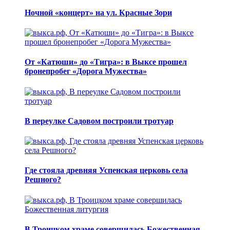
Ночной «концерт» на ул. Красные Зори
От «Катюши» до «Тигра»: в Выксе прошел
бронепробег «Дорога Мужества»
В переулке Садовом построили тротуар
Где стояла древняя Успенская церковь села
Решного?
В Троицком храме совершилась Божественная