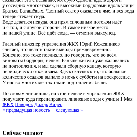
у соседних многоэтажек, и высокими бордюрами вдоль улицы
Братьев Баташёвых. Частный сектор оказался в яме, и вся вода
теперь стекает сюда.
Воде деваться некуда, она прям сплошным потоком идёт
и с той, и с другой стороны. И самое низкое место —
на нашей улице. Всё идёт сюда, — отметил выксунец.
Главный инженер управления ЖКХ Юрий Кожевников
считает, что делать такие выводы преждевременно:
Конечно, это тоже повлияло, но говорить, что во всём
виноваты бордюры, нельзя. Раньше жители уже жаловались
на подтопления, и мы сделали сборную канаву, которую
периодически откачиваем. Здесь сказалось то, что большое
количество осадков выпало в ночь с субботы на воскресенье.
У нас во многих местах такие подтопления были.
По словам чиновника, на этой неделе в управлении ЖКХ
подумают, куда перенаправить ливневые воды с улицы 1 Мая.
ЖКХ
Паводок
Дождь
Видео
« предыдущая новость
следующая »
Сейчас читают