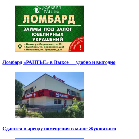
Ломбард «РАНТЬЕ» в Выксе — удобно и выгодно
Сдаются в аренду помещения в м-оне Жуковского