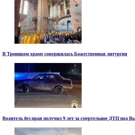
В Троицком храме совершилась Божественная литургия
Водитель без прав получил 9 лет за смертельное ДТП под В