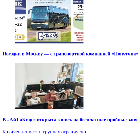
Поездки в Москву — с транспортной компанией «Попутчик
В «АйТиКидс» открыта запись на бесплатные пробные зан
Количество мест в группах ограничено