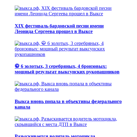
XIX фестиваль бардовской песни имени
Леонида Сергеева прошел в Выксе
🥋 6 золотых, 3 серебряных, 4 бронзовых:
мощный результат выксунских рукопашников
Выкса вновь попала в объективы федерального
канала
Разыскивается водитель мотоцикла,