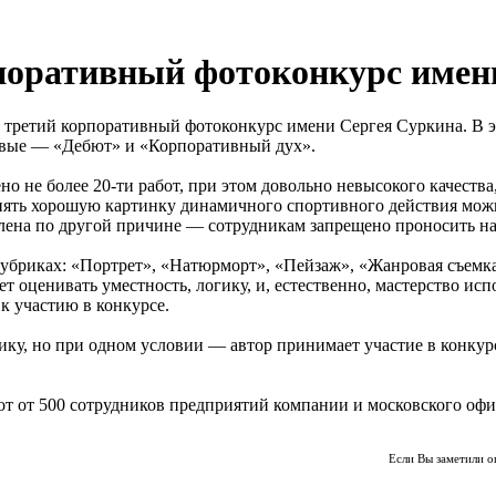
поративный фотоконкурс имен
 третий корпоративный фотоконкурс имени Сергея Суркина. В э
овые — «Дебют» и «Корпоративный дух».
 не более 20-ти работ, при этом довольно невысокого качества,
ть хорошую картинку динамичного спортивного действия можн
авлена по другой причине — сотрудникам запрещено проносить на
бриках: «Портрет», «Натюрморт», «Пейзаж», «Жанровая съемка
оценивать уместность, логику, и, естественно, мастерство исп
к участию в конкурсе.
ку, но при одном условии — автор принимает участие в конкурс
от от 500 сотрудников предприятий компании и московского офи
Если Вы заметили о