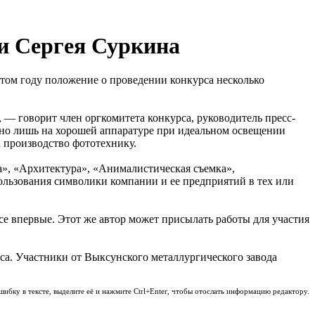
и Сергея Суркина
том году положение о проведении конкурса несколько
 — говорит член оргкомитета конкурса, руководитель пресс-
о лишь на хорошей аппаратуре при идеальном освещении
 производство фототехнику.
», «Архитектура», «Анималистическая съемка»,
ользования символики компании и ее предприятий в тех или
е впервые. Этот же автор может присылать работы для участия
са. Участники от Выксунского металлургического завода
шибку в тексте, выделите её и нажмите Ctrl+Enter, чтобы отослать информацию редактору.