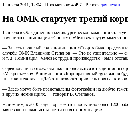
1 апреля 2011, 12:04 · Просмотров: 4 497 · Версия
для печати
На ОМК стартует третий кор
1 апреля в Объединенной металлургической компании стартует
изменилось: номинации «Спорт» и «Человек труда» заменят н
— За весь прошлый год в номинации «Спорт» было представлено
службы ОМК Владимир Степанов. — Это не удивительно — сня
и т. д. Номинация «Человек труда и производство» была отст
Соревнования фотохудожников продолжатся в традиционных ру
«Макросъемка». В номинации «Корпоративный дух» жюри будет 
иных контекстах, а «Дебют» позволит привлечь новых авторов 
— Здесь могут быть представлены фотографии на любую темати
в других номинациях, — говорит В. Степанов.
Напомним, в 2010 году в оргкомитет поступило более 1200 раб
завоевали первые места почти во всех номинациях.