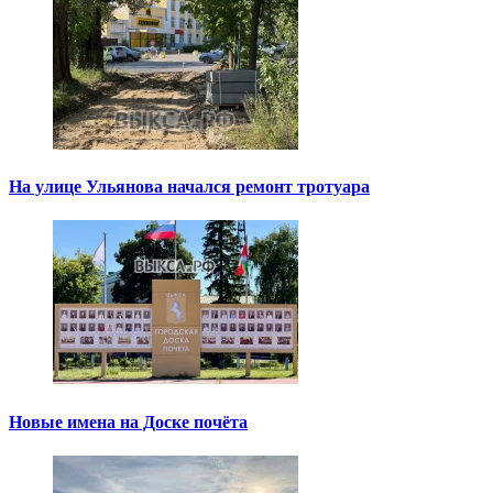
На улице Ульянова начался ремонт тротуара
Новые имена на Доске почёта