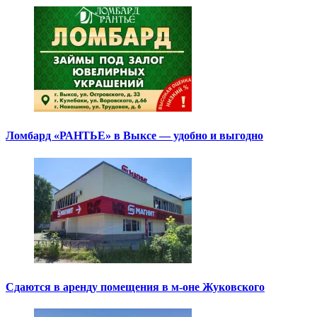
Ломбард «РАНТЬЕ» в Выксе — удобно и выгодно
Сдаются в аренду помещения в м-оне Жуковского