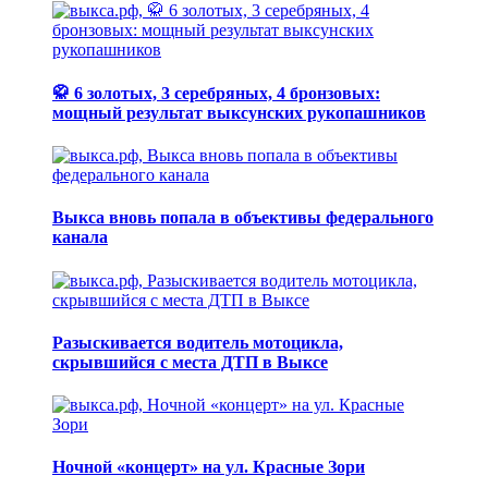
🥋 6 золотых, 3 серебряных, 4 бронзовых:
мощный результат выксунских рукопашников
Выкса вновь попала в объективы федерального
канала
Разыскивается водитель мотоцикла,
скрывшийся с места ДТП в Выксе
Ночной «концерт» на ул. Красные Зори