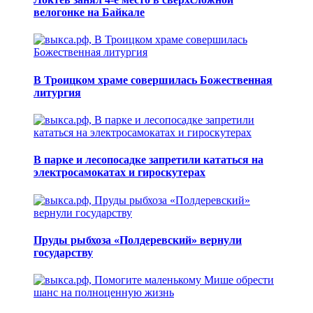
велогонке на Байкале
В Троицком храме совершилась Божественная
литургия
В парке и лесопосадке запретили кататься на
электросамокатах и гироскутерах
Пруды рыбхоза «Полдеревский» вернули
государству