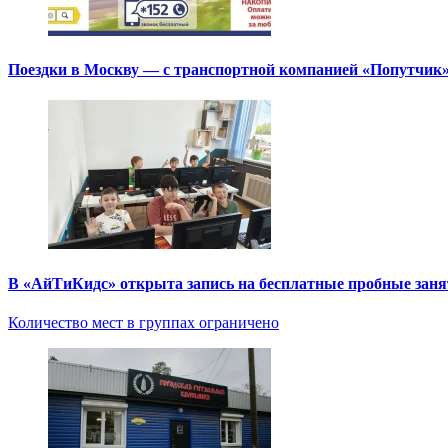
Поездки в Москву — с транспортной компанией «Попутчик
В «АйТиКидс» открыта запись на бесплатные пробные зан
Количество мест в группах ограничено