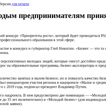
Версия
для печати
одым предпринимателям принят
кий конкурс «Приоритеты роста», который будет проводиться РА
рофессионального образования в этой сфере.
тие в конкурсе и губернатор Глеб Никитин. «Бизнес — это та с
гиона.
 перспективных молодых людей, которые смогут достойно предс
апрос на образовательные программы, бизнес-акселераторы и пр
оличество занятых в малом бизнесе, но и повысить качество би
 был инициатором участия региона в нацпроекте «Малое и сред
го с 2019 года, подписал президент Владимир Путин.
этого нацроекта. В нем предусмотрено две номинации — «Молодо
те до 35 лет включительно) и «Молодой бизнес» (для индивидуа
сной заявки).