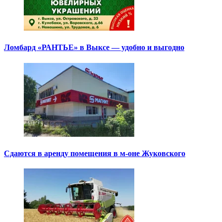
Ломбард «РАНТЬЕ» в Выксе — удобно и выгодно
Сдаются в аренду помещения в м-оне Жуковского