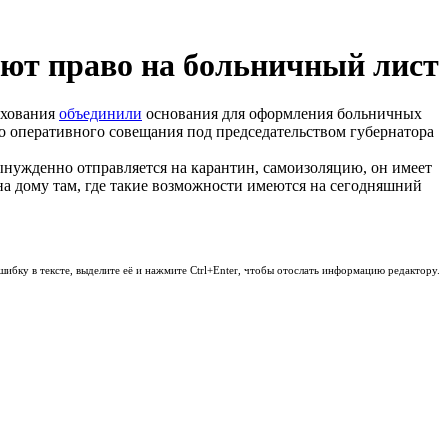
ют право на больничный лист
ахования
объединили
основания для оформления больничных
го оперативного совещания под председательством губернатора
вынужденно отправляется на карантин, самоизоляцию, он имеет
на дому там, где такие возможности имеются на сегодняшний
шибку в тексте, выделите её и нажмите Ctrl+Enter, чтобы отослать информацию редактору.