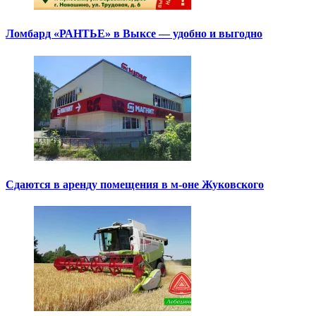
Ломбард «РАНТЬЕ» в Выксе — удобно и выгодно
Сдаются в аренду помещения в м-оне Жуковского