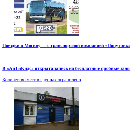
Поездки в Москву — с транспортной компанией «Попутчик
В «АйТиКидс» открыта запись на бесплатные пробные зан
Количество мест в группах ограничено