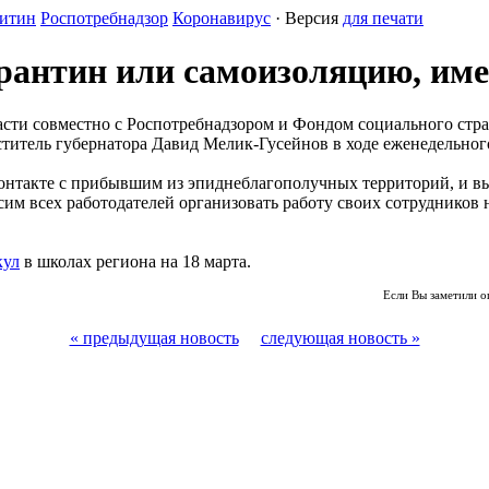
китин
Роспотребнадзор
Коронавирус
· Версия
для печати
рантин или самоизоляцию, име
асти совместно с Роспотребнадзором и Фондом социального стр
еститель губернатора Давид Мелик-Гусейнов в ходе еженедельно
 в контакте с прибывшим из эпиднеблагополучных территорий, и 
им всех работодателей организовать работу своих сотрудников 
кул
в школах региона на 18 марта.
Если Вы заметили о
« предыдущая новость
следующая новость »