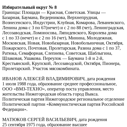
Избирательный округ № 8
Границы: Площади — Красная, Советская. Улицы —
Базарная, Баумана, Ведерникова, Верхнепрудная,
Вознесенского, Индустрии, Клубная, Комарова, Леваневского,
Ленина дома с 3 по 67(нечет) и с 2 по 88 (чет), Ленинградская,
Лесозаводская, Ломоносова, Ляпидевского, Королева дома
с 1 по 33 (нечет) и с 2 по 16 (чет), Минина, Молодежная,
Московская, Новая, Новобазарная, Новобольничная, Октября,
Пожарского, Почтовая, Пролетарская, Разина дома с 1 по 37,
Ратюка, Семафорная, Слепнева, Советская, Шаблыгина,
Шлаковая, Ушакова. Переулок — Баумана 1-й и 2-й,
Крестьянский, Крупской, Лесозаводской, Октября, Пионера,
Пролетарский. Участок мясокомбината.
ИВАНОВ АЛЕКСЕЙ ВЛАДИМИРОВИЧ, дата рождения
1 июля 1988 года, образование среднее профессиональное,
ООО «ВМЗ-ТЕХНО», оператор поста управления, место
жительства Нижегородская область город Выкса.
Политическая партия Нижегородское региональное отделение
Политической партии «Коммунистическая партия Российской
Федерации».
МАТЮКОВ СЕРГЕЙ ВАСИЛЬЕВИЧ, дата рождения
25 сентября 1975 года, образование высшее