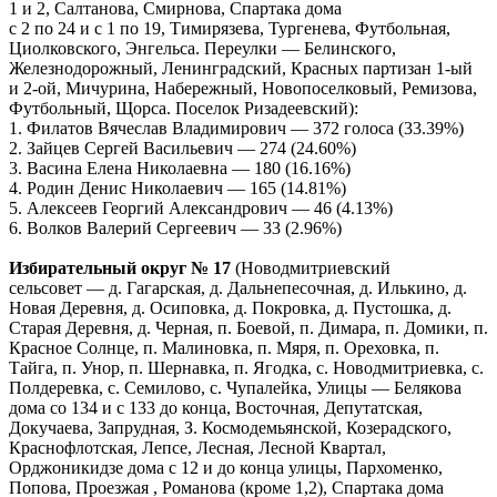
1 и 2, Салтанова, Смирнова, Спартака дома
с 2 по 24 и с 1 по 19, Тимирязева, Тургенева, Футбольная,
Циолковского, Энгельса. Переулки — Белинского,
Железнодорожный, Ленинградский, Красных партизан 1-ый
и 2-ой, Мичурина, Набережный, Новопоселковый, Ремизова,
Футбольный, Щорса. Поселок Ризадеевский):
1. Филатов Вячеслав Владимирович — 372 голоса (33.39%)
2. Зайцев Сергей Васильевич — 274 (24.60%)
3. Васина Елена Николаевна — 180 (16.16%)
4. Родин Денис Николаевич — 165 (14.81%)
5. Алексеев Георгий Александрович — 46 (4.13%)
6. Волков Валерий Сергеевич — 33 (2.96%)
Избирательный округ № 17
(Новодмитриевский
сельсовет — д. Гагарская, д. Дальнепесочная, д. Илькино, д.
Новая Деревня, д. Осиповка, д. Покровка, д. Пустошка, д.
Старая Деревня, д. Черная, п. Боевой, п. Димара, п. Домики, п.
Красное Солнце, п. Малиновка, п. Мяря, п. Ореховка, п.
Тайга, п. Унор, п. Шернавка, п. Ягодка, с. Новодмитриевка, с.
Полдеревка, с. Семилово, с. Чупалейка, Улицы — Белякова
дома со 134 и с 133 до конца, Восточная, Депутатская,
Докучаева, Запрудная, З. Космодемьянской, Козерадского,
Краснофлотская, Лепсе, Лесная, Лесной Квартал,
Орджоникидзе дома с 12 и до конца улицы, Пархоменко,
Попова, Проезжая , Романова (кроме 1,2), Спартака дома