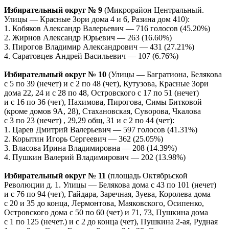
Избирательный округ № 9
(Микрорайон Центральный.
Улицы — Красные Зори дома 4 и 6, Разина дом 410):
1. Кобяков Александр Валерьевич — 716 голосов (45.20%)
2. Жирнов Александр Юрьевич — 263 (16.60%)
3. Пирогов Владимир Александрович — 431 (27.21%)
4. Саратовцев Андрей Васильевич — 107 (6.76%)
Избирательный округ № 10
(Улицы — Багратиона, Белякова
с 5 по 39 (нечет) и с 2 по 48 (чет), Кутузова, Красные Зори
дома 22, 24 и с 28 по 48, Островского с 17 по 51 (нечет)
и с 16 по 36 (чет), Нахимова, Пирогова, Симы Битковой
(кроме домов 9А, 28), Стахановская, Суворова, Чкалова
с 3 по 23 (нечет) , 29,29 общ, 31 и с 2 по 44 (чет):
1. Царев Дмитрий Валерьевич — 597 голосов (41.31%)
2. Корытин Игорь Сергеевич — 362 (25.05%)
3. Власова Ирина Владимировна — 208 (14.39%)
4. Пушкин Валерий Владимирович — 202 (13.98%)
Избирательный округ № 11
(площадь Октябрьской
Революции д. 1. Улицы — Белякова дома с 43 по 101 (нечет)
и с 76 по 94 (чет), Гайдара, Заречная, Зуева, Королева дома
с 20 и 35 до конца, Лермонтова, Маяковского, Осипенко,
Островского дома с 50 по 60 (чет) и 71, 73, Пушкина дома
с 1 по 125 (нечет.) и с 2 до конца (чет), Пушкина 2-ая, Рудная