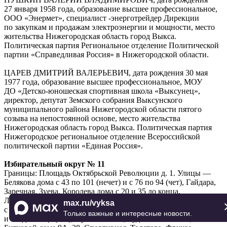
27 января 1958 года, образование высшее профессиональное,
ООО «Энермет», специалист -энерготрейдер Дирекции
по закупкам и продажам электроэнергии и мощности, место
жительства Нижегородская область город Выкса.
Политическая партия Региональное отделение Политической
партии «Справедливая Россия» в Нижегородской области.
ЦАРЕВ ДМИТРИЙ ВАЛЕРЬЕВИЧ, дата рождения 30 мая
1977 года, образование высшее профессиональное, МОУ
ДО «Детско-юношеская спортивная школа «Выксунец»,
директор, депутат Земского собрания Выксунского
муниципального района Нижегородской области пятого
созыва на непостоянной основе, место жительства
Нижегородская область город Выкса. Политическая партия
Нижегородское региональное отделение Всероссийской
политической партии «Единая Россия».
Избирательный округ № 11
Границы: Площадь Октябрьской Революции д. 1. Улицы —
Белякова дома с 43 по 101 (нечет) и с 76 по 94 (чет), Гайдара,
Заречная, Зуева, Королева дома с 20 и 35 до конца,
Лермонтова, Маяковского, Осипенко, Островского дома
max.ru/vyksa
с 50 по 60 (чет) и 71, 73, Пушкина дома с 1 по 125 (нечет.)
Только важные и интересные новости.
и с 2 до конца (чет), Пушкина 2-ая, Рудная 1-ая и 2-ая, Симы