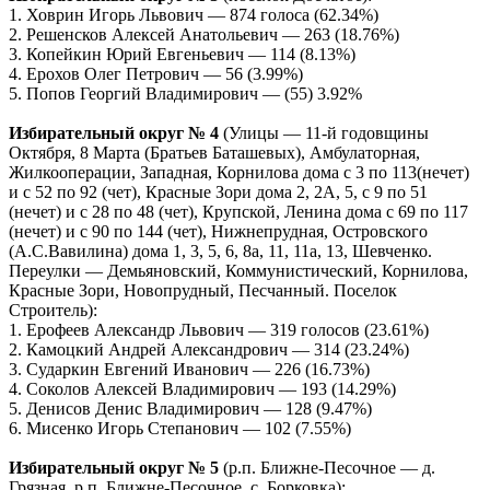
1. Ховрин Игорь Львович — 874 голоса (62.34%)
2. Решенсков Алексей Анатольевич — 263 (18.76%)
3. Копейкин Юрий Евгеньевич — 114 (8.13%)
4. Ерохов Олег Петрович — 56 (3.99%)
5. Попов Георгий Владимирович — (55) 3.92%
Избирательный округ № 4
(Улицы — 11-й годовщины
Октября, 8 Марта (Братьев Баташевых), Амбулаторная,
Жилкооперации, Западная, Корнилова дома с 3 по 113(нечет)
и с 52 по 92 (чет), Красные Зори дома 2, 2А, 5, с 9 по 51
(нечет) и с 28 по 48 (чет), Крупской, Ленина дома с 69 по 117
(нечет) и с 90 по 144 (чет), Нижнепрудная, Островского
(А.С.Вавилина) дома 1, 3, 5, 6, 8а, 11, 11а, 13, Шевченко.
Переулки — Демьяновский, Коммунистический, Корнилова,
Красные Зори, Новопрудный, Песчанный. Поселок
Строитель):
1. Ерофеев Александр Львович — 319 голосов (23.61%)
2. Камоцкий Андрей Александрович — 314 (23.24%)
3. Сударкин Евгений Иванович — 226 (16.73%)
4. Соколов Алексей Владимирович — 193 (14.29%)
5. Денисов Денис Владимирович — 128 (9.47%)
6. Мисенко Игорь Степанович — 102 (7.55%)
Избирательный округ № 5
(р.п. Ближне-Песочное — д.
Грязная, р.п. Ближне-Песочное, с. Борковка):