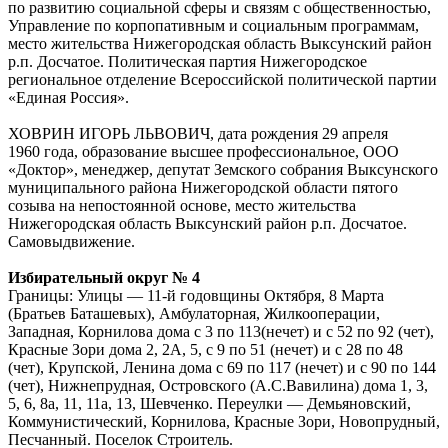
по развитию социальной сферы и связям с общественностью,
Управление по корпопативным и социальным программам,
место жительства Нижегородская область Выксунский район
р.п. Досчатое. Политическая партия Нижегородское
региональное отделение Всероссийской политической партии
«Единая Россия».
ХОВРИН ИГОРЬ ЛЬВОВИЧ, дата рождения 29 апреля
1960 года, образование высшее профессиональное, ООО
«Доктор», менеджер, депутат Земского собрания Выксунского
муниципального района Нижегородской области пятого
созыва на непостоянной основе, место жительства
Нижегородская область Выксунский район р.п. Досчатое.
Самовыдвижение.
Избирательный округ № 4
Границы: Улицы — 11-й годовщины Октября, 8 Марта
(Братьев Баташевых), Амбулаторная, Жилкооперации,
Западная, Корнилова дома с 3 по 113(нечет) и с 52 по 92 (чет),
Красные Зори дома 2, 2А, 5, с 9 по 51 (нечет) и с 28 по 48
(чет), Крупской, Ленина дома с 69 по 117 (нечет) и с 90 по 144
(чет), Нижнепрудная, Островского (А.С.Вавилина) дома 1, 3,
5, 6, 8а, 11, 11а, 13, Шевченко. Переулки — Демьяновский,
Коммунистический, Корнилова, Красные Зори, Новопрудный,
Песчанный. Поселок Строитель.