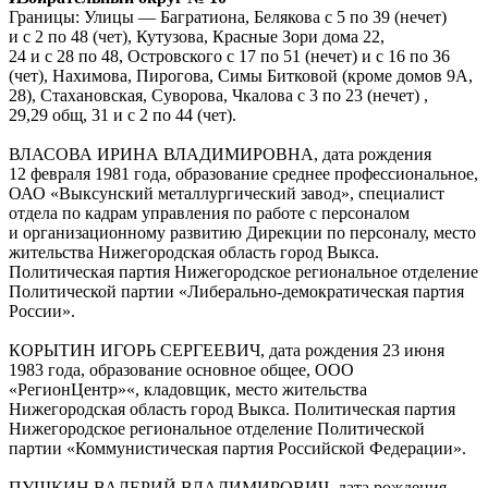
Границы: Улицы — Багратиона, Белякова с 5 по 39 (нечет)
и с 2 по 48 (чет), Кутузова, Красные Зори дома 22,
24 и с 28 по 48, Островского с 17 по 51 (нечет) и с 16 по 36
(чет), Нахимова, Пирогова, Симы Битковой (кроме домов 9А,
28), Стахановская, Суворова, Чкалова с 3 по 23 (нечет) ,
29,29 общ, 31 и с 2 по 44 (чет).
ВЛАСОВА ИРИНА ВЛАДИМИРОВНА, дата рождения
12 февраля 1981 года, образование среднее профессиональное,
ОАО «Выксунский металлургический завод», специалист
отдела по кадрам управления по работе с персоналом
и организационному развитию Дирекции по персоналу, место
жительства Нижегородская область город Выкса.
Политическая партия Нижегородское региональное отделение
Политической партии «Либерально-демократическая партия
России».
КОРЫТИН ИГОРЬ СЕРГЕЕВИЧ, дата рождения 23 июня
1983 года, образование основное общее, ООО
«РегионЦентр»«, кладовщик, место жительства
Нижегородская область город Выкса. Политическая партия
Нижегородское региональное отделение Политической
партии «Коммунистическая партия Российской Федерации».
ПУШКИН ВАЛЕРИЙ ВЛАДИМИРОВИЧ, дата рождения