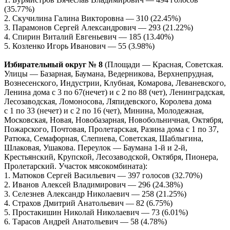
(35.77%)
2. Скучилина Галина Викторовна — 310 (22.45%)
3. Парамонов Сергей Александрович — 293 (21.22%)
4. Спирин Виталий Евгеньевич — 185 (13.40%)
5. Козленко Игорь Иванович — 55 (3.98%)
Избирательный округ № 8
(Площади — Красная, Советская.
Улицы — Базарная, Баумана, Ведерникова, Верхнепрудная,
Вознесенского, Индустрии, Клубная, Комарова, Леваневского,
Ленина дома с 3 по 67(нечет) и с 2 по 88 (чет), Ленинградская,
Лесозаводская, Ломоносова, Ляпидевского, Королева дома
с 1 по 33 (нечет) и с 2 по 16 (чет), Минина, Молодежная,
Московская, Новая, Новобазарная, Новобольничная, Октября,
Пожарского, Почтовая, Пролетарская, Разина дома с 1 по 37,
Ратюка, Семафорная, Слепнева, Советская, Шаблыгина,
Шлаковая, Ушакова. Переулок — Баумана 1-й и 2-й,
Крестьянский, Крупской, Лесозаводской, Октября, Пионера,
Пролетарский. Участок мясокомбината):
1. Матюков Сергей Васильевич — 397 голосов (32.70%)
2. Иванов Алексей Владимирович — 296 (24.38%)
3. Селезнев Александр Николаевич — 258 (21.25%)
4. Страхов Дмитрий Анатольевич — 82 (6.75%)
5. Простакишин Николай Николаевич — 73 (6.01%)
6. Тарасов Андрей Анатольевич — 58 (4.78%)