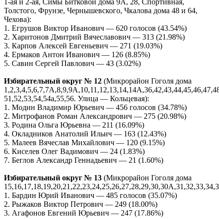
1-ая и 2-ая, Симы Битковой дома 9А, 28, Спортивная,
Толстого, Фрунзе, Чернышевского, Чкалова дома 48 и 64,
Чехова):
1. Егрушов Виктор Иванович — 620 голосов (43.54%)
2. Харитонов Дмитрий Вячеславович — 313 (21.98%)
3. Карпов Алексей Евгеньевич — 271 (19.03%)
4. Ермаков Антон Иванович — 126 (8.85%)
5. Савин Сергей Павлович — 43 (3.02%)
Избирательный округ № 12
(Микрорайон Гоголя дома
1,2,3,4,5,6,7,7А,8,9,9А,10,11,12,13,14,14А,36,42,43,44,45,46,47,4
51,52,53,54,54а,55,56. Улица — Кольцевая):
1. Модин Владимир Юрьевич — 456 голосов (34.78%)
2. Митрофанов Роман Александрович — 275 (20.98%)
3. Родина Ольга Юрьевна — 211 (16.09%)
4. Окладников Анатолий Ильич — 163 (12.43%)
5. Малеев Вячеслав Михайлович — 120 (9.15%)
6. Киселев Олег Вадимович — 24 (1.83%)
7. Беглов Александр Геннадьевич — 21 (1.60%)
Избирательный округ № 13
(Микрорайон Гоголя дома
15,16,17,18,19,20,21,22,23,24,25,26,27,28,29,30,30А,31,32,33,34,
1. Бардин Юрий Иванович — 485 голосов (35.07%)
2. Рыжаков Виктор Петрович — 249 (18.00%)
3. Агафонов Евгений Юрьевич — 247 (17.86%)