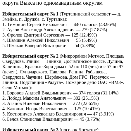
округа Выкса по одномандатным округам
Избирательный округ № 1
(Туртапинский сельсовет — д.
Змейка, п. Дружба, с. Туртапка):
1. Тимонин Сергей Николаевич — 440 голосов (43.96%)
2. Аулов Александр Александрович — 279 (27.87%)
3. Фролов Дмитрий Сергеевич — 125 (12.49%)
4. Шамшин Алексей Николаевич — 55 (5.49%)
5. Шмаков Валерий Викторович — 54 (5.39%)
Избирательный округ № 2
(Микрорайон Мотмос, Площадь
Свердлова. Улицы — Глинки, Досчатинское шоссе, Дулина,
Калинина, Красные Зори дома с 52 по 110 (чет.) и с 57 по 97
(нечет.), Луначарского, Павлова, Репина, Рябышева,
Свердлова, Чаулина, Щербакова. Дом ГРС. Переулок —
Глинки. Подстанция «Радуга». Пожарное депо ОАО «ВМЗ».
Село Мотмос):
1. Боровов Андрей Владимирович — 374 голоса (31.14%)
2. Лобода Максим Анатольевич — 302 (25.15%)
3. Агапов Николай Николаевич — 272 (22.65%)
4. Каконин Игорь Вячеславович — 125 (10.41%)
5. Костюничев Александр Владимирович — 47 (3.91%)
6. Белов Станислав Владимирович — 45 (3.75%)
Избирательный округ № 3
(поселок Досчатое):