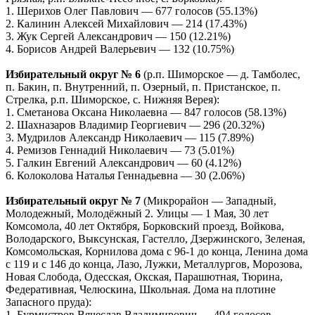
1. Шерихов Олег Павлович — 677 голосов (55.13%)
2. Калинин Алексей Михайлович — 214 (17.43%)
3. Жук Сергей Александрович — 150 (12.21%)
4. Борисов Андрей Валерьевич — 132 (10.75%)
Избирательный округ № 6
(р.п. Шиморское — д. Тамболес,
п. Бакин, п. Внутренний, п. Озерный, п. Пристанское, п.
Стрелка, р.п. Шиморское, с. Нижняя Верея):
1. Сметанова Оксана Николаевна — 847 голосов (58.13%)
2. Шахназаров Владимир Георгиевич — 296 (20.32%)
3. Мудрилов Александр Николаевич — 115 (7.89%)
4. Ремизов Геннадий Николаевич — 73 (5.01%)
5. Галкин Евгений Александрович — 60 (4.12%)
6. Колоколова Наталья Геннадьевна — 30 (2.06%)
Избирательный округ № 7
(Микрорайон — Западный,
Молодежный, Молодёжный 2. Улицы — 1 Мая, 30 лет
Комсомола, 40 лет Октября, Борковский проезд, Войкова,
Володарского, Выксунская, Гастелло, Дзержинского, Зеленая,
Комсомольская, Корнилова дома с 96-1 до конца, Ленина дома
с 119 и с 146 до конца, Лазо, Лужки, Металлургов, Морозова,
Новая Слобода, Одесская, Окская, Парашютная, Тюрина,
Федеративная, Челюскина, Школьная. Дома на плотине
Запасного пруда):
1. Бурмистров Вячеслав Владимирович — 494 голосов