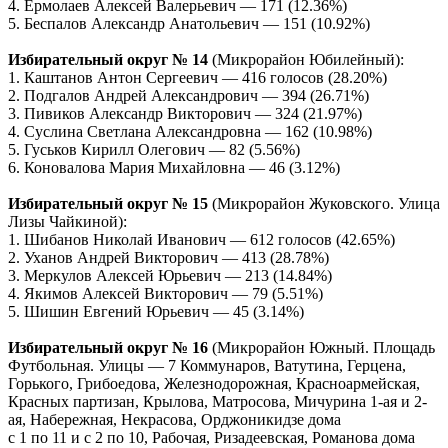
4. Ермолаев Алексей Валерьевич — 171 (12.36%)
5. Беспалов Александр Анатольевич — 151 (10.92%)
Избирательный округ № 14
(Микрорайон Юбилейный):
1. Каштанов Антон Сергеевич — 416 голосов (28.20%)
2. Подгалов Андрей Александрович — 394 (26.71%)
3. Пивиков Александр Викторович — 324 (21.97%)
4. Суслина Светлана Александровна — 162 (10.98%)
5. Гуськов Кирилл Олегович — 82 (5.56%)
6. Коновалова Мария Михайловна — 46 (3.12%)
Избирательный округ № 15
(Микрорайон Жуковского. Улица
Лизы Чайкиной):
1. Шибанов Николай Иванович — 612 голосов (42.65%)
2. Уханов Андрей Викторович — 413 (28.78%)
3. Меркулов Алексей Юрьевич — 213 (14.84%)
4. Якимов Алексей Викторович — 79 (5.51%)
5. Шишин Евгений Юрьевич — 45 (3.14%)
Избирательный округ № 16
(Микрорайон Южный. Площадь
Футбольная. Улицы — 7 Коммунаров, Ватутина, Герцена,
Горького, Грибоедова, Железнодорожная, Красноармейская,
Красных партизан, Крылова, Матросова, Мичурина 1-ая и 2-
ая, Набережная, Некрасова, Орджоникидзе дома
с 1 по 11 и с 2 по 10, Рабочая, Ризадеевская, Романова дома