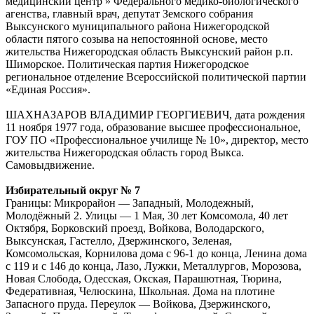
медицинский центр » Федерального медико-биологического
агенства, главный врач, депутат Земского собрания
Выксунского муниципального района Нижегородской
области пятого созыва на непостоянной основе, место
жительства Нижегородская область Выксунский район р.п.
Шиморское. Политическая партия Нижегородское
региональное отделение Всероссийской политической партии
«Единая Россия».
ШАХНАЗАРОВ ВЛАДИМИР ГЕОРГИЕВИЧ, дата рождения
11 ноября 1977 года, образование высшее профессиональное,
ГОУ ПО «Профессиональное училище № 10», директор, место
жительства Нижегородская область город Выкса.
Самовыдвижение.
Избирательный округ № 7
Границы: Микрорайон — Западный, Молодежный,
Молодёжный 2. Улицы — 1 Мая, 30 лет Комсомола, 40 лет
Октября, Борковский проезд, Войкова, Володарского,
Выксунская, Гастелло, Дзержинского, Зеленая,
Комсомольская, Корнилова дома с 96-1 до конца, Ленина дома
с 119 и с 146 до конца, Лазо, Лужки, Металлургов, Морозова,
Новая Слобода, Одесская, Окская, Парашютная, Тюрина,
Федеративная, Челюскина, Школьная. Дома на плотине
Запасного пруда. Переулок — Войкова, Дзержинского,