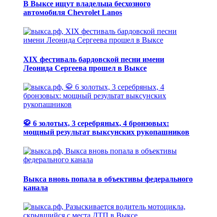
В Выксе ищут владельца бесхозного
автомобиля Chevrolet Lanos
XIX фестиваль бардовской песни имени
Леонида Сергеева прошел в Выксе
🥋 6 золотых, 3 серебряных, 4 бронзовых:
мощный результат выксунских рукопашников
Выкса вновь попала в объективы федерального
канала