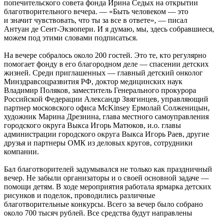
попечительского совета фонда Ирина Седых на открытии
благотворительного вечера. — «Быть человеком — это
и значит чувствовать, что ты за все в ответе», — писал
Антуан де Сент-Экзюпери. И я думаю, мы, здесь собравшиеся,
можем под этими словами подписаться.
На вечере собралось около 200 гостей. Это те, кто регулярно
помогает фонду в его благородном деле — спасении детских
жизней. Среди приглашенных — главный детский онколог
Минздравсоцразвития РФ, доктор медицинских наук
Владимир Поляков, заместитель Генерального прокурора
Российской Федерации Александр Звягинцев, управляющий
партнер московского офиса McKinsey Ермолай Солженицын,
художник Марина Дрезнина, глава местного самоуправления
городского округа Выкса Игорь Матюков, и.о. главы
администрации городского округа Выкса Игорь Раев, другие
друзья и партнеры ОМК из деловых кругов, сотрудники
компании.
Бал благотворителей задумывался не только как праздничный
вечер. Не забыли организаторы и о своей основной задаче —
помощи детям. В ходе мероприятия работала ярмарка детских
рисунков и поделок, проводились различные
благотворительные конкурсы. Всего за вечер было собрано
около 700 тысяч рублей. Все средства будут направлены