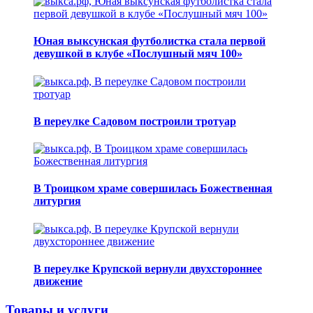
Юная выксунская футболистка стала первой
девушкой в клубе «Послушный мяч 100»
В переулке Садовом построили тротуар
В Троицком храме совершилась Божественная
литургия
В переулке Крупской вернули двухстороннее
движение
Товары и услуги