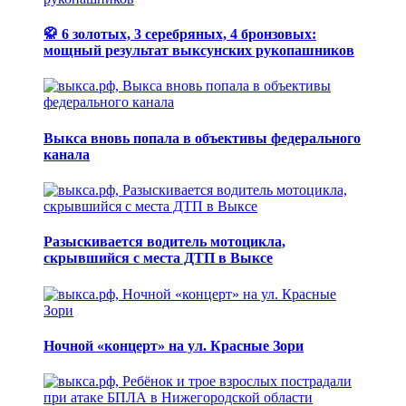
🥋 6 золотых, 3 серебряных, 4 бронзовых:
мощный результат выксунских рукопашников
Выкса вновь попала в объективы федерального
канала
Разыскивается водитель мотоцикла,
скрывшийся с места ДТП в Выксе
Ночной «концерт» на ул. Красные Зори