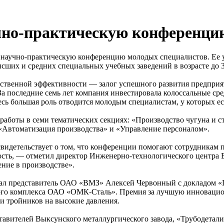
чно-практическую конференци
V научно-практическую конференцию молодых специалистов. Ее
сших и средних специальных учебных заведений в возрасте до 3
твенной эффективности — залог успешного развития предприя
последние семь лет компания инвестировала колоссальные средс
сь большая роль отводится молодым специалистам, у которых ес
работы в семи тематических секциях: «Производство чугуна и с
«Автоматизация производства» и «Управление персоналом».
свидетельствует о том, что конференции помогают сотрудникам
ость, — отметил директор Инженерно-технологического центра
ние в производстве».
ал представитель ОАО «ВМЗ» Алексей Червонный с докладом «
ного комплекса ОАО «ОМК-Сталь». Премия за лучшую инноваци
ки тройников на высокие давления.
тавителей Выксунского металлургического завода, «Трубодетали