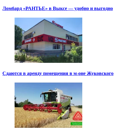
Ломбард «РАНТЬЕ» в Выксе — удобно и выгодно
Сдаются в аренду помещения в м-оне Жуковского