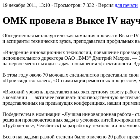
19 декабря 2011, 13:10 · Просмотров: 7 332 · Версия
для печати
ОМК провела в Выксе IV нау
Объединенная металлургическая компания провела в Выксе I
и аспиранты технических вузов, преподаватели профильных вы
«Внедрение инновационных технологий, повышение производс
исполнительного директора ОАО „ВМЗ“ Дмитрий Махров. — За 
на первое место выходит задача повышения эффективности. Зде
В этом году около 70 молодых специалистов представили свои 
«Производство колес», «Оптимизация ремонтных процессов», 
«Высокий уровень представленных экспертному совету работ 
а компании — активнее развивать производственную деятельн
представленных на предыдущих конференциях, нашли примене
Победителем в номинации «Лучшая инновационная работа» ст
решения производственных задач в условиях литейно-прокат
«Трубодеталь», Челябинск) за разработку технологии штампов
Всего наградами разной степени было отмечено 20 работ предс