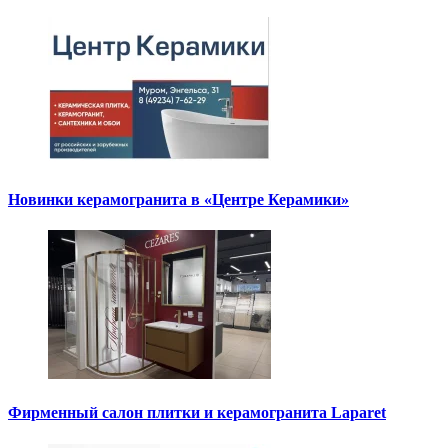
Новинки керамогранита в «Центре Керамики»
Фирменный салон плитки и керамогранита Laparet