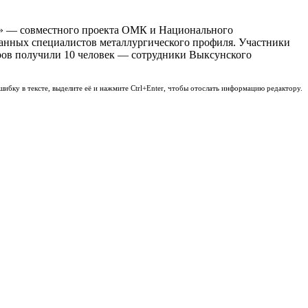
» — совместного проекта ОМК и Национального
анных специалистов металлургического профиля. Участники
ов получили 10 человек — сотрудники Выксунского
шибку в тексте, выделите её и нажмите Ctrl+Enter, чтобы отослать информацию редактору.