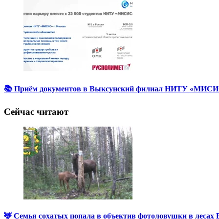
📚 Приём документов в Выксунский филиал НИТУ «МИСИС
Сейчас читают
🦌 Семья сохатых попала в объектив фотоловушки в лесах