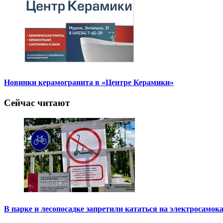
Новинки керамогранита в «Центре Керамики»
Сейчас читают
В парке и лесопосадке запретили кататься на электросамок