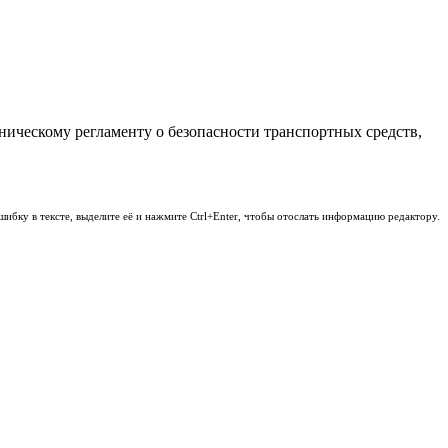
ическому регламенту о безопасности транспортных средств,
шибку в тексте, выделите её и нажмите Ctrl+Enter, чтобы отослать информацию редактору.