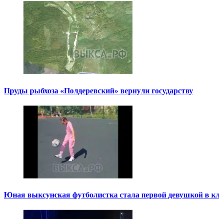
Пруды рыбхоза «Полдеревский» вернули государству
Юная выксунская футболистка стала первой девушкой в к