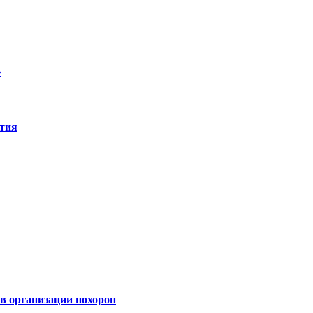
»
ятия
 организации похорон