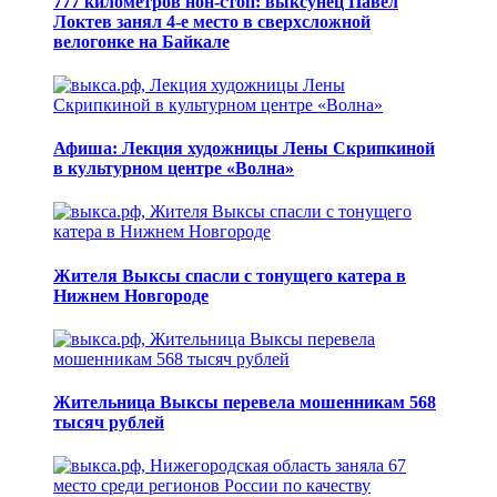
777 километров нон-стоп: выксунец Павел
Локтев занял 4-е место в сверхсложной
велогонке на Байкале
Афиша: Лекция художницы Лены Скрипкиной
в культурном центре «Волна»
Жителя Выксы спасли с тонущего катера в
Нижнем Новгороде
Жительница Выксы перевела мошенникам 568
тысяч рублей